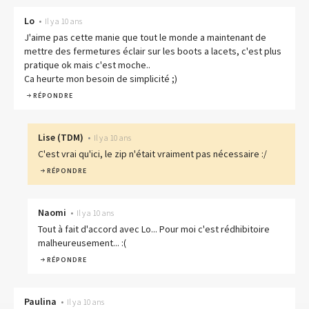
Lo
•
Il y a 10 ans
J'aime pas cette manie que tout le monde a maintenant de
mettre des fermetures éclair sur les boots a lacets, c'est plus
pratique ok mais c'est moche..
Ca heurte mon besoin de simplicité ;)
RÉPONDRE
Lise
(
TDM
)
•
Il y a 10 ans
C'est vrai qu'ici, le zip n'était vraiment pas nécessaire :/
RÉPONDRE
Naomi
•
Il y a 10 ans
Tout à fait d'accord avec Lo... Pour moi c'est rédhibitoire
malheureusement... :(
RÉPONDRE
Paulina
•
Il y a 10 ans