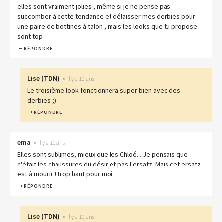
elles sont vraiment jolies , même si je ne pense pas
succomber à cette tendance et délaisser mes derbies pour
une paire de bottines à talon , mais les looks que tu propose
sont top
RÉPONDRE
Lise
(
TDM
)
•
Il y a 10 ans
Le troisième look fonctionnera super bien avec des
derbies ;)
RÉPONDRE
ema
•
Il y a 10 ans
Elles sont sublimes, mieux que les Chloé... Je pensais que
c'était les chaussures du désir et pas l'ersatz. Mais cet ersatz
est à mourir ! trop haut pour moi
RÉPONDRE
Lise
(
TDM
)
•
Il y a 10 ans