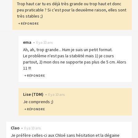
Trop haut car tu es déjà très grande ou trop haut et donc
peu praticable ? Si c'est pour la deuxième raison, elles sont
très stables ;)
RÉPONDRE
ema
•
Il y a 10 ans
Ah, ah, trop grande... Hum je suis un petit format.
Le problème n'est pas la stabilité mais 1) je cours
partout, 2) mon dos ne supporte pas plus de 5 cm. Alors
11 !!!
RÉPONDRE
Lise
(
TDM
)
•
Il y a 10 ans
Je comprends ;)
RÉPONDRE
Clao
•
Il y a 10 ans
Je préfère celles-ci aux Chloé sans hésitation et la dégaine