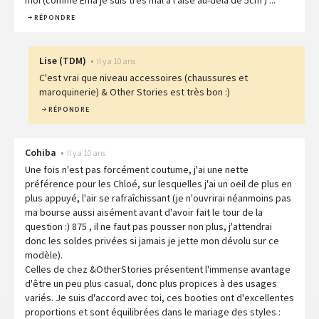
RÉPONDRE
Lise
(
TDM
)
•
Il y a 10 ans
C'est vrai que niveau accessoires (chaussures et
maroquinerie) & Other Stories est très bon :)
RÉPONDRE
Cohiba
•
Il y a 10 ans
Une fois n'est pas forcément coutume, j'ai une nette
préférence pour les Chloé, sur lesquelles j'ai un oeil de plus en
plus appuyé, l'air se rafraîchissant (je n'ouvrirai néanmoins pas
ma bourse aussi aisément avant d'avoir fait le tour de la
question :) 875 , il ne faut pas pousser non plus, j'attendrai
donc les soldes privées si jamais je jette mon dévolu sur ce
modèle).
Celles de chez &OtherStories présentent l'immense avantage
d'être un peu plus casual, donc plus propices à des usages
variés. Je suis d'accord avec toi, ces booties ont d'excellentes
proportions et sont équilibrées dans le mariage des styles :