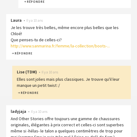
RÉPONDRE
Laura
•
Il y a 10 ans
Je les trouve très belles, même encore plus belles que les
Chloé!
Que penses-tu de celles-ci?
http://www.sanmarina.fr/femme/la-collection/boots-...
RÉPONDRE
Lise
(
TDM
)
•
Il y a 10 ans
Elles sont jolies mais plus classiques. Je trouve qu'il leur
manque un petit twist :/
RÉPONDRE
ladyjaja
•
Il y a 10 ans
And Other Stories offre toujours une gamme de chaussures
originales, élégantes à prix correct et celles-ci sont superbes
même si -hélas- le talon a quelques centimètres de trop pour
moi (comme Ema je suis très mal à l'aise au-delà de 5cm ) ...