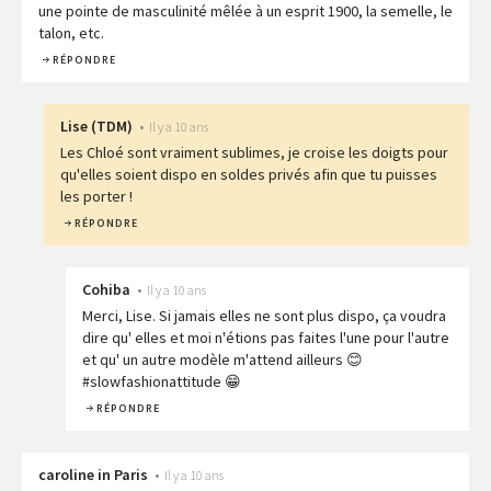
une pointe de masculinité mêlée à un esprit 1900, la semelle, le
talon, etc.
RÉPONDRE
Lise
(
TDM
)
•
Il y a 10 ans
Les Chloé sont vraiment sublimes, je croise les doigts pour
qu'elles soient dispo en soldes privés afin que tu puisses
les porter !
RÉPONDRE
Cohiba
•
Il y a 10 ans
Merci, Lise. Si jamais elles ne sont plus dispo, ça voudra
dire qu' elles et moi n'étions pas faites l'une pour l'autre
et qu' un autre modèle m'attend ailleurs 😊
#slowfashionattitude 😁
RÉPONDRE
caroline in Paris
•
Il y a 10 ans