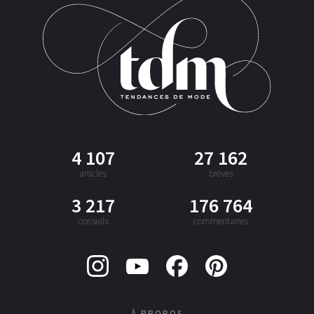
4 107
27 162
articles
brèves
3 217
176 764
conseils
commentaires
À PROPOS