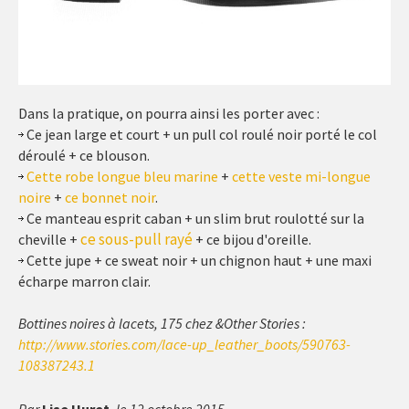
Dans la pratique, on pourra ainsi les porter avec :
Ce jean large et court + un pull col roulé noir porté le col
déroulé + ce blouson.
Cette robe longue bleu marine
+
cette veste mi-longue
noire
+
ce bonnet noir
.
Ce manteau esprit caban + un slim brut roulotté sur la
ce sous-pull rayé
cheville +
+ ce bijou d'oreille.
Cette jupe + ce sweat noir + un chignon haut + une maxi
écharpe marron clair.
Bottines noires à lacets, 175 chez &Other Stories :
http://www.stories.com/lace-up_leather_boots/590763-
108387243.1
Par
Lise Huret
, le 12 octobre 2015