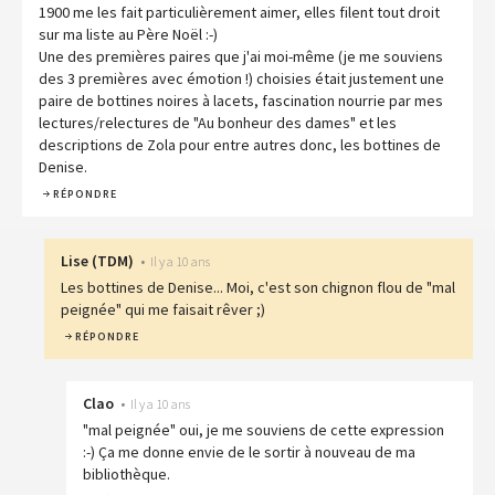
1900 me les fait particulièrement aimer, elles filent tout droit
sur ma liste au Père Noël :-)
Une des premières paires que j'ai moi-même (je me souviens
des 3 premières avec émotion !) choisies était justement une
paire de bottines noires à lacets, fascination nourrie par mes
lectures/relectures de "Au bonheur des dames" et les
descriptions de Zola pour entre autres donc, les bottines de
Denise.
RÉPONDRE
Lise
(
TDM
)
•
Il y a 10 ans
Les bottines de Denise... Moi, c'est son chignon flou de "mal
peignée" qui me faisait rêver ;)
RÉPONDRE
Clao
•
Il y a 10 ans
"mal peignée" oui, je me souviens de cette expression
:-) Ça me donne envie de le sortir à nouveau de ma
bibliothèque.