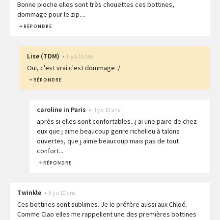
Bonne pioche elles sont très chouettes ces bottines,
dommage pour le zip....
RÉPONDRE
Lise
(
TDM
)
•
Il y a 10 ans
Oui, c'est vrai c'est dommage :/
RÉPONDRE
caroline in Paris
•
Il y a 10 ans
après si elles sont confortables...j ai une paire de chez
eux que j aime beaucoup genre richelieu à talons
ouvertes, que j aime beaucoup mais pas de tout
confort...
RÉPONDRE
Twinkle
•
Il y a 10 ans
Ces bottines sont sublimes. Je le préfère aussi aux Chloé.
Comme Clao elles me rappellent une des premières bottines