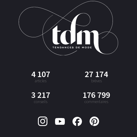
4 107
27 174
articles
brèves
3 217
176 799
conseils
commentaires