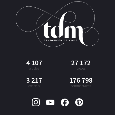
4 107
27 172
articles
brèves
3 217
176 798
conseils
commentaires