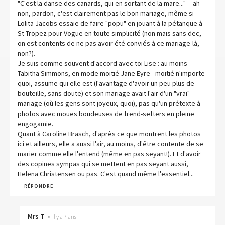
"C'est la danse des canards, qui en sortant de la mare..." -- ah
non, pardon, c'est clairement pas le bon mariage, même si
Lolita Jacobs essaie de faire "popu" en jouant à la pétanque à
St Tropez pour Vogue en toute simplicité (non mais sans dec,
on est contents de ne pas avoir été conviés à ce mariage-là,
non?).
Je suis comme souvent d'accord avec toi Lise : au moins
Tabitha Simmons, en mode moitié Jane Eyre - moitié n'importe
quoi, assume qui elle est (l'avantage d'avoir un peu plus de
bouteille, sans doute) et son mariage avait l'air d'un "vrai"
mariage (où les gens sont joyeux, quoi), pas qu'un prétexte à
photos avec moues boudeuses de trend-setters en pleine
engogamie.
Quant à Caroline Brasch, d'après ce que montrent les photos
ici et ailleurs, elle a aussi l'air, au moins, d'être contente de se
marier comme elle l'entend (même en pas seyant!). Et d'avoir
des copines sympas qui se mettent en pas seyant aussi,
Helena Christensen ou pas. C'est quand même l'essentiel...
RÉPONDRE
Mrs T
•
Il y a 7 ans