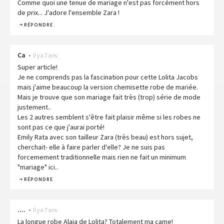
Comme quoi une tenue de mariage n'est pas forcément hors
de prix... J'adore l'ensemble Zara !
RÉPONDRE
Ca
•
Il y a 7 ans
Super article!
Je ne comprends pas la fascination pour cette Lolita Jacobs
mais j'aime beaucoup la version chemisette robe de mariée.
Mais je trouve que son mariage fait très (trop) série de mode
justement..
Les 2 autres semblent s'être fait plaisir même si les robes ne
sont pas ce que j'aurai porté!
Emily Rata avec son tailleur Zara (très beau) est hors sujet,
cherchait- elle à faire parler d'elle? Je ne suis pas
forcemement traditionnelle mais rien ne fait un minimum
"mariage" ici..
RÉPONDRE
....
•
Il y a 7 ans
La longue robe Alaia de Lolita? Totalement ma came!