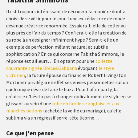
Il est toujours intéressant de découvrir la manière dont a
choisi de se vêtir pour le jour J une ex-rédactrice de mode
devenue créatrice renommée. Essaiera-t-elle de coller au
plus près de l'air du temps ? Confiera-t-elle la création de
sa robe à un designer infiniment hype ? Sera-t-elle un
exemple de perfection mêlant naturel et subtile
sophistication ? En ce qui concerne Tabitha Simmons, la
réponse est ailleurs… En optant pour une
toilette
couvrante signée Dolce&Gabbana
évoquant
le style
victorien
, la future épouse du financier Robert Livingston
Mortimer privilégia en effet ses envies personnelles sur un
quelconque désir de faire le buzz. Pour l'after party, la
créatrice n'hésita pas à changer radicalement de style en se
glissant au sein d'une
robe en broderie anglaise et aux
manches ballons
(achetée la veille du mariage), qu'elle
sublima via un régressif serre-tête licorne…
Ce que j'en pense