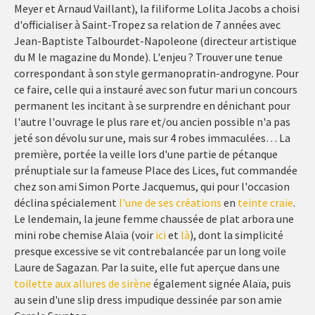
Meyer et Arnaud Vaillant), la filiforme Lolita Jacobs a choisi
d'officialiser à Saint-Tropez sa relation de 7 années avec
Jean-Baptiste Talbourdet-Napoleone (directeur artistique
du M le magazine du Monde). L'enjeu ? Trouver une tenue
correspondant à son style germanopratin-androgyne. Pour
ce faire, celle qui a instauré avec son futur mari un concours
permanent les incitant à se surprendre en dénichant pour
l'autre l'ouvrage le plus rare et/ou ancien possible n'a pas
jeté son dévolu sur une, mais sur 4 robes immaculées… La
première, portée la veille lors d'une partie de pétanque
prénuptiale sur la fameuse Place des Lices, fut commandée
chez son ami Simon Porte Jacquemus, qui pour l'occasion
déclina spécialement
l'une de ses créations
en
teinte craie
.
Le lendemain, la jeune femme chaussée de plat arbora une
mini robe chemise Alaïa (voir
ici
et
là
), dont la simplicité
presque excessive se vit contrebalancée par un long voile
Laure de Sagazan. Par la suite, elle fut aperçue dans une
toilette aux allures de sirène
également signée Alaïa, puis
au sein d'une slip dress impudique dessinée par son amie