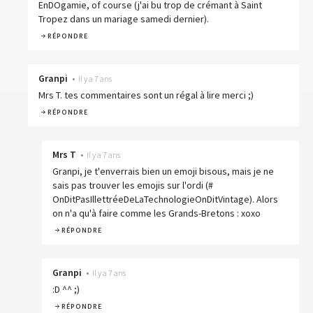
EnDOgamie, of course (j'ai bu trop de crémant à Saint
Tropez dans un mariage samedi dernier).
RÉPONDRE
Granpi
•
Il y a 7 ans
Mrs T. tes commentaires sont un régal à lire merci ;)
RÉPONDRE
Mrs T
•
Il y a 7 ans
Granpi, je t'enverrais bien un emoji bisous, mais je ne
sais pas trouver les emojis sur l'ordi (#
OnDitPasIllettréeDeLaTechnologieOnDitVintage). Alors
on n'a qu'à faire comme les Grands-Bretons : xoxo
RÉPONDRE
Granpi
•
Il y a 7 ans
:D ^^ ;)
RÉPONDRE