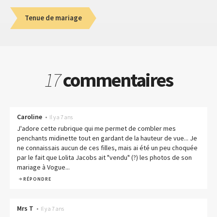
Tenue de mariage
17
commentaires
Caroline
•
Il y a 7 ans
J'adore cette rubrique qui me permet de combler mes
penchants midinette tout en gardant de la hauteur de vue... Je
ne connaissais aucun de ces filles, mais ai été un peu choquée
par le fait que Lolita Jacobs ait "vendu" (?) les photos de son
mariage à Vogue...
RÉPONDRE
Mrs T
•
Il y a 7 ans