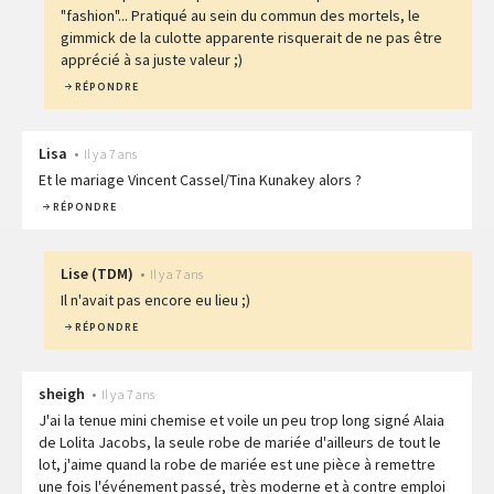
"fashion"... Pratiqué au sein du commun des mortels, le
gimmick de la culotte apparente risquerait de ne pas être
apprécié à sa juste valeur ;)
RÉPONDRE
Lisa
•
Il y a 7 ans
Et le mariage Vincent Cassel/Tina Kunakey alors ?
RÉPONDRE
Lise
(
TDM
)
•
Il y a 7 ans
Il n'avait pas encore eu lieu ;)
RÉPONDRE
sheigh
•
Il y a 7 ans
J'ai la tenue mini chemise et voile un peu trop long signé Alaia
de Lolita Jacobs, la seule robe de mariée d'ailleurs de tout le
lot, j'aime quand la robe de mariée est une pièce à remettre
une fois l'événement passé, très moderne et à contre emploi