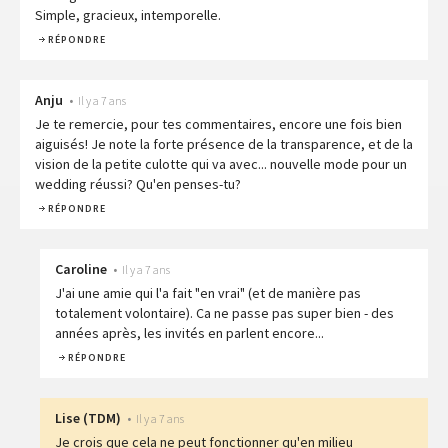
Simple, gracieux, intemporelle.
RÉPONDRE
Anju
•
Il y a 7 ans
Je te remercie, pour tes commentaires, encore une fois bien
aiguisés! Je note la forte présence de la transparence, et de la
vision de la petite culotte qui va avec... nouvelle mode pour un
wedding réussi? Qu'en penses-tu?
RÉPONDRE
Caroline
•
Il y a 7 ans
J'ai une amie qui l'a fait "en vrai" (et de manière pas
totalement volontaire). Ca ne passe pas super bien - des
années après, les invités en parlent encore...
RÉPONDRE
Lise
(
TDM
)
•
Il y a 7 ans
Je crois que cela ne peut fonctionner qu'en milieu