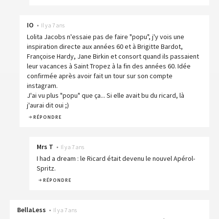
IO
•
Il y a 7 ans
Lolita Jacobs n'essaie pas de faire "popu", j'y vois une
inspiration directe aux années 60 et à Brigitte Bardot,
Françoise Hardy, Jane Birkin et consort quand ils passaient
leur vacances à Saint Tropez à la fin des années 60. Idée
confirmée après avoir fait un tour sur son compte
instagram.
J'ai vu plus "popu" que ça... Si elle avait bu du ricard, là
j'aurai dit oui ;)
RÉPONDRE
Mrs T
•
Il y a 7 ans
I had a dream : le Ricard était devenu le nouvel Apérol-
Spritz.
RÉPONDRE
BellaLess
•
Il y a 7 ans