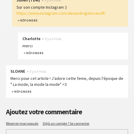
Julien
(
TDM
)
•
Il y a 4 mois
Sur son compte Instagram :)
https://www.instagram.com/alexandragolovanoff/
RÉPONDRE
Charlotte
•
Il y a 4 mois
merci
RÉPONDRE
SLOANE
•
Il y a 4 mois
Merci pour cet article ! J’adore cette feme, depuis l'époque de
" La mode, la mode la mode" <3
RÉPONDRE
Ajoutez votre commentaire
Réserver mon pseudo
·
Déjà un compte ? Se connecter