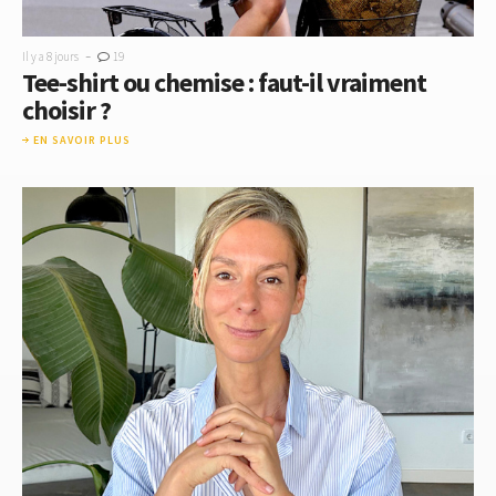
-
Il y a 8 jours
19
Tee-shirt ou chemise : faut-il vraiment
choisir ?
EN SAVOIR PLUS