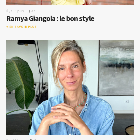
-
Il y a 16 jours
7
Ramya Giangola : le bon style
EN SAVOIR PLUS