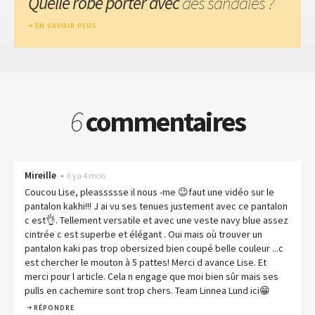
Quelle robe porter avec
des sandales ?
EN SAVOIR PLUS
6
commentaires
Mireille
•
Il y a 4 mois
Coucou Lise, pleassssse il nous -me 😉faut une vidéo sur le
pantalon kakhi!!! J ai vu ses tenues justement avec ce pantalon
c est👌. Tellement versatile et avec une veste navy blue assez
cintrée c est superbe et élégant . Oui mais où trouver un
pantalon kaki pas trop obersized bien coupé belle couleur ...c
est chercher le mouton à 5 pattes! Merci d avance Lise. Et
merci pour l article. Cela n engage que moi bien sûr mais ses
pulls en cachemire sont trop chers. Team Linnea Lund ici😁
RÉPONDRE