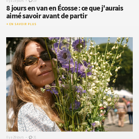
-
Il y a 19 jours
19
8 jours en van en Écosse : ce que j'aurais
aimé savoir avant de partir
EN SAVOIR PLUS
-
Il y a 29 jours
31