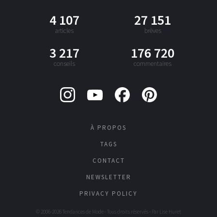
4 107
27 151
articles
brèves
3 217
176 720
conseils
commentaires
À PROPOS
TAGS
CONTACT
NEWSLETTER
PRIVACY POLICY
© 2006-2026 Tendances de Mode - Tous droits réservés - Par
Lise Huret