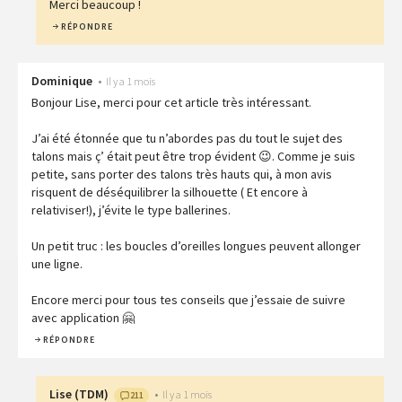
Merci beaucoup !
RÉPONDRE
Dominique
•
Il y a 1 mois
Bonjour Lise, merci pour cet article très intéressant.
J’ai été étonnée que tu n’abordes pas du tout le sujet des
talons mais ç’ était peut être trop évident 😉. Comme je suis
petite, sans porter des talons très hauts qui, à mon avis
risquent de déséquilibrer la silhouette ( Et encore à
relativiser!), j’évite le type ballerines.
Un petit truc : les boucles d’oreilles longues peuvent allonger
une ligne.
Encore merci pour tous tes conseils que j’essaie de suivre
avec application 🤗
RÉPONDRE
Lise
(
TDM
)
•
Il y a 1 mois
211