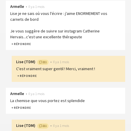
Armelle
•
Il y a 1 mois
Lise je ne sais où vous l'écrire : j'aime ENORMEMENT vos
carnets de bord
Je vous suggère de suivre sur instagram Catherine
Hervais...c'est une excellente thérapeute
RÉPONDRE
Lise
(
TDM
)
•
Il y a 1 mois
211
C'est vraiment super gentil ! Merci, vraiment !
RÉPONDRE
Armelle
•
Il y a 1 mois
La chemise que vous portez est splendide
RÉPONDRE
Lise
(
TDM
)
•
Il y a 1 mois
211