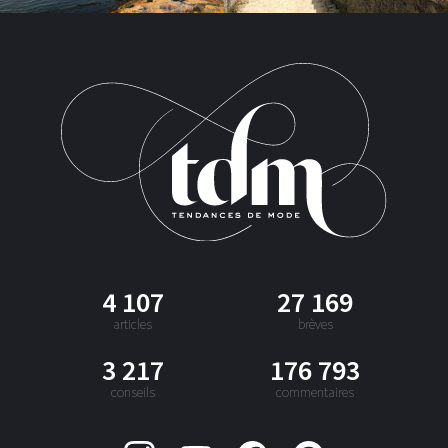
4 107
27 169
articles
brèves
3 217
176 793
conseils
commentaires