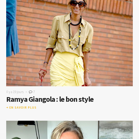
-
Il y a 19 jours
7
Ramya Giangola : le bon style
EN SAVOIR PLUS