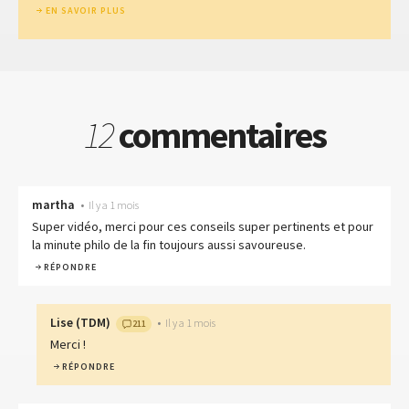
EN SAVOIR PLUS
12
commentaires
martha
•
Il y a 1 mois
Super vidéo, merci pour ces conseils super pertinents et pour
la minute philo de la fin toujours aussi savoureuse.
RÉPONDRE
Lise
(
TDM
)
•
Il y a 1 mois
211
Merci !
RÉPONDRE