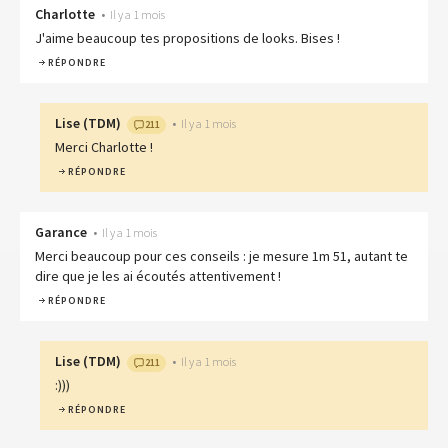
Charlotte
•
Il y a 1 mois
J'aime beaucoup tes propositions de looks. Bises !
RÉPONDRE
Lise
(
TDM
)
•
Il y a 1 mois
211
Merci Charlotte !
RÉPONDRE
Garance
•
Il y a 1 mois
Merci beaucoup pour ces conseils : je mesure 1m 51, autant te
dire que je les ai écoutés attentivement !
RÉPONDRE
Lise
(
TDM
)
•
Il y a 1 mois
211
:)))
RÉPONDRE