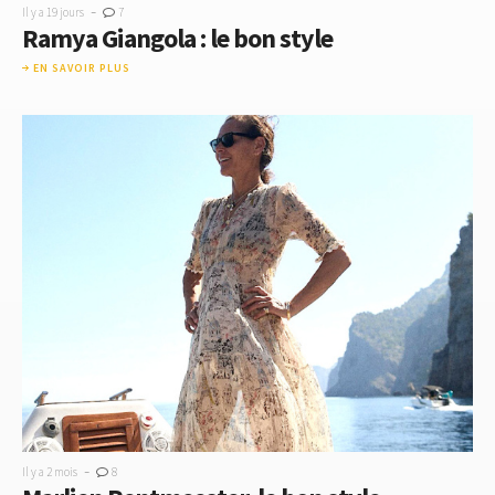
-
Il y a 19 jours
7
Ramya Giangola : le bon style
EN SAVOIR PLUS
-
Il y a 2 mois
8