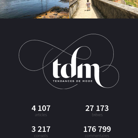
4 107
27 173
articles
brèves
3 217
176 799
conseils
commentaires