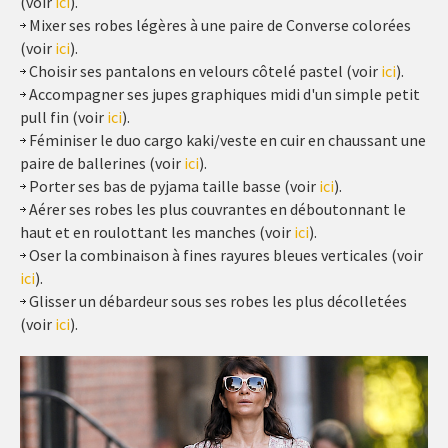
(voir
ici
).
Mixer ses robes légères à une paire de Converse colorées
(voir
ici
).
Choisir ses pantalons en velours côtelé pastel (voir
ici
).
Accompagner ses jupes graphiques midi d'un simple petit
pull fin (voir
ici
).
Féminiser le duo cargo kaki/veste en cuir en chaussant une
paire de ballerines (voir
ici
).
Porter ses bas de pyjama taille basse (voir
ici
).
Aérer ses robes les plus couvrantes en déboutonnant le
haut et en roulottant les manches (voir
ici
).
Oser la combinaison à fines rayures bleues verticales (voir
ici
).
Glisser un débardeur sous ses robes les plus décolletées
(voir
ici
).