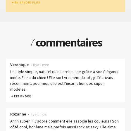
EN SAVOIR PLUS
7
commentaires
Veronique
•
Il y a 1 mois
Un style simple, naturel qu'elle rehausse grâce à son élégance
innée. Elle a du chien ! Elle sort vraiment du lot , je l'écrivais
récemment, pour moi, elle est l'incarnation des super
modèles.
RÉPONDRE
Rozanne
•
Il y a 1 mois
Ahhh super !!! J’adore comment elle associe les couleurs ! Son
côté cool, bohème mais parfois aussi rock et sexy. Elle aime