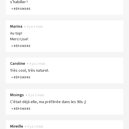
s’habiller !
RÉPONDRE
Marina
•
Il y a 1 mois
Au top!
Merci Lise!
RÉPONDRE
Caroline
•
Il y a 1 mois
Très cool, très naturel.
RÉPONDRE
Misings
•
Il y a 1 mois
C'était déjà elle, ma préférée dans les 90s ;)
RÉPONDRE
Mireille
•
Il y a 1 mois