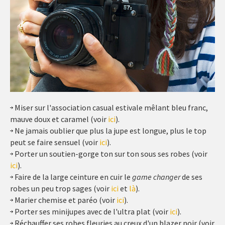
Miser sur l'association casual estivale mêlant bleu franc,
mauve doux et caramel (voir
ici
).
Ne jamais oublier que plus la jupe est longue, plus le top
peut se faire sensuel (voir
ici
).
Porter un soutien-gorge ton sur ton sous ses robes (voir
ici
).
Faire de la large ceinture en cuir le
game changer
de ses
robes un peu trop sages (voir
ici
et
là
).
Marier chemise et paréo (voir
ici
).
Porter ses minijupes avec de l'ultra plat (voir
ici
).
Réchauffer ses robes fleuries au creux d'un blazer noir (voir