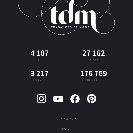
4 107
27 162
articles
brèves
3 217
176 769
conseils
commentaires
À PROPOS
TAGS