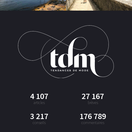
4 107
27 167
articles
brèves
3 217
176 789
conseils
commentaires