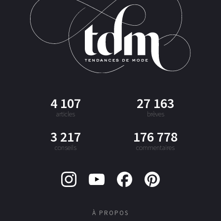
4 107
27 163
articles
brèves
3 217
176 778
conseils
commentaires
À PROPOS