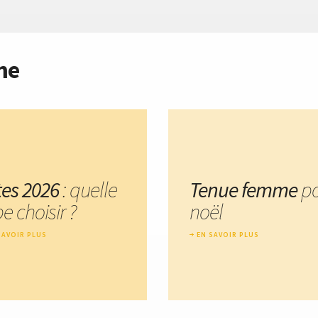
me
tes 2026
: quelle
Tenue femme
p
e choisir ?
noël
SAVOIR PLUS
EN SAVOIR PLUS