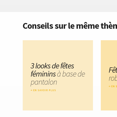
Conseils sur le même thè
3 looks de fêtes
Fê
féminins
à base de
rob
pantalon
EN 
EN SAVOIR PLUS