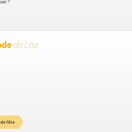
ver ?
ode
de Lise
 de fête