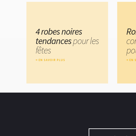
4 robes noires
Ro
tendances
pour les
co
fêtes
pou
EN SAVOIR PLUS
EN 