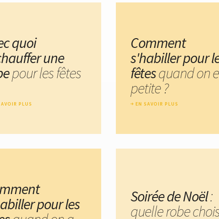
ec quoi
Comment
chauffer une
s'habiller pour l
be
pour les fêtes
fêtes
quand on e
petite ?
SAVOIR PLUS
EN SAVOIR PLUS
omment
Soirée de Noël
:
abiller pour les
quelle robe chois
tes
quand on a