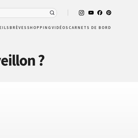
EILS
BRÈVES
SHOPPING
VIDÉOS
CARNETS DE BORD
eillon ?