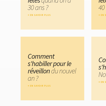
30 ans ?
40
EN SAVOIR PLUS
EN 
Comment
C
s'habiller pour le
s'
réveillon
du nouvel
No
an ?
EN 
EN SAVOIR PLUS