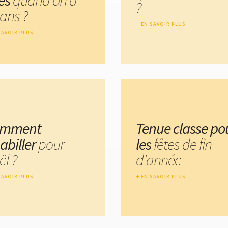
?
 ans ?
EN SAVOIR PLUS
SAVOIR PLUS
omment
Tenue classe po
habiller
pour
les
fêtes de fin
ël ?
d'année
SAVOIR PLUS
EN SAVOIR PLUS