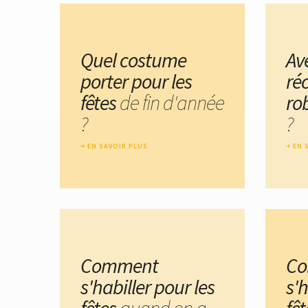
Quel costume
Av
porter pour les
ré
fêtes
de fin d'année
ro
?
?
EN SAVOIR PLUS
EN 
Comment
C
s'habiller pour les
s'h
fêtes
quand on a
fê