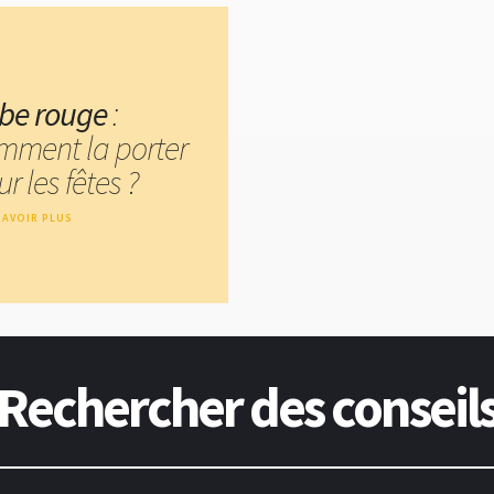
be rouge
:
mment la porter
r les fêtes ?
SAVOIR PLUS
Rechercher des conseil