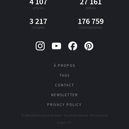
4 107
27 161
articles
brèves
3 217
176 759
conseils
commentaires
À PROPOS
TAGS
CONTACT
NEWSLETTER
PRIVACY POLICY
© 2006-2026 Tendances de Mode - Tous droits réservés - Par
Lise Huret
Langue : CH