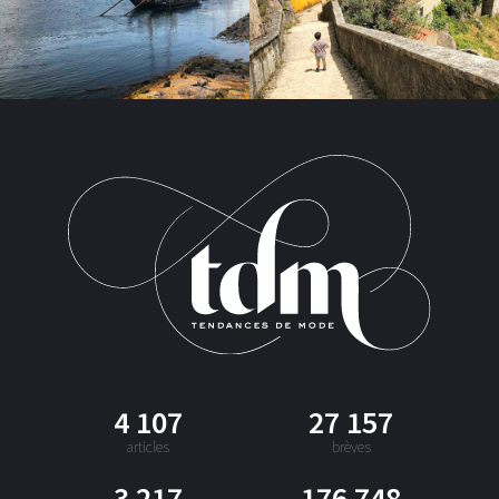
4 107
27 157
articles
brèves
3 217
176 748