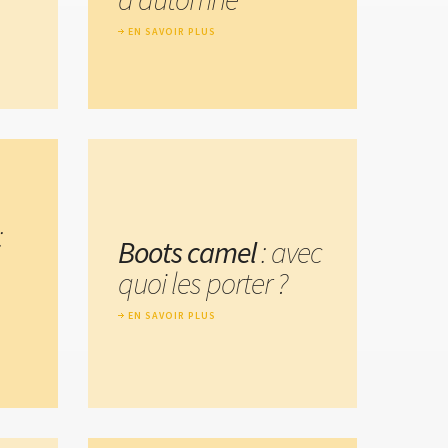
EN SAVOIR PLUS
:
Boots camel
: avec
quoi les porter ?
EN SAVOIR PLUS