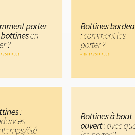
mment porter
Bottines borde
s bottines
en
: comment les
er ?
porter ?
SAVOIR PLUS
EN SAVOIR PLUS
ttines
:
Bottines à bout
ndances
ouvert
: avec quo
intemps/été
les porter ?