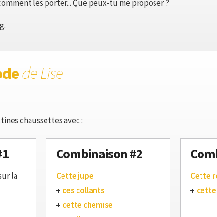
s comment les porter... Que peux-tu me proposer ?
g.
ode
de Lise
tines chaussettes avec :
#1
Combinaison #2
Comb
sur la
Cette jupe
Cette 
ces collants
cette
cette chemise