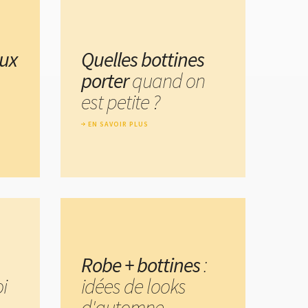
aux
Quelles bottines
porter
quand on
est petite ?
EN SAVOIR PLUS
Robe + bottines
:
i
idées de looks
d'automne