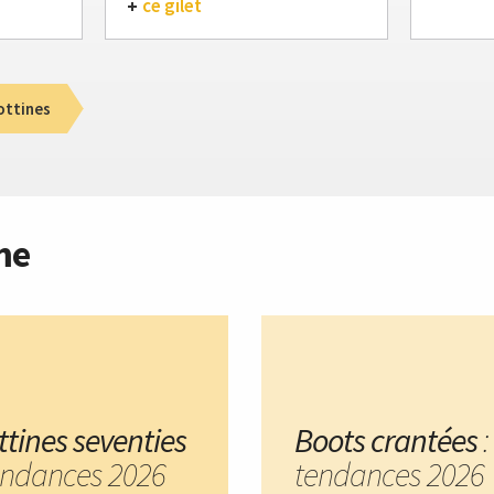
ce gilet
ottines
me
ttines seventies
Boots crantées
:
tendances 2026
tendances 2026