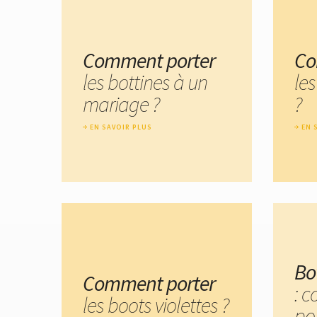
Comment porter
Co
les bottines à un
les
mariage ?
?
EN SAVOIR PLUS
EN 
Bo
Comment porter
: 
les boots violettes ?
por