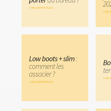
20
EN SAVOIR PLUS
EN 
Low boots + slim
:
Bo
comment les
te
associer ?
EN 
EN SAVOIR PLUS