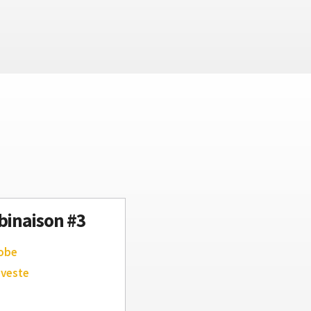
inaison #3
robe
 veste