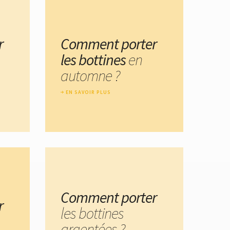
r
Comment porter
les bottines
en
automne ?
EN SAVOIR PLUS
Comment porter
r
les bottines
argentées ?