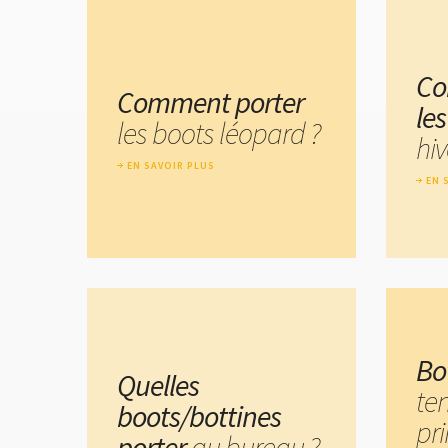
Co
Comment porter
le
les boots léopard ?
hiv
EN SAVOIR PLUS
EN 
Bo
Quelles
te
boots/bottines
pr
porter
au bureau ?