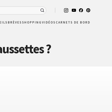
EILS
BRÈVES
SHOPPING
VIDÉOS
CARNETS DE BORD
ussettes ?