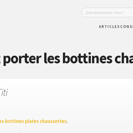
ARTICLES
CONS
orter les bottines cha
iti
es bottines plates chaussettes
.