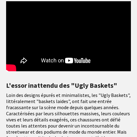
L'essor inattendu des "Ugly Baskets"
Loin des designs épurés et minimalistes, les "Ugly Baskets",
littéralement "baskets laides", ont fait une entrée
fracassante sur la scène mode depuis quelques années.
Caractérisées par leurs silhouettes massives, leurs couleurs
vives et leurs détails exagérés, ces chaussures ont défié
toutes les attentes pour devenir un incontournable du
streetwear et des podiums de mode du monde entier. Mais