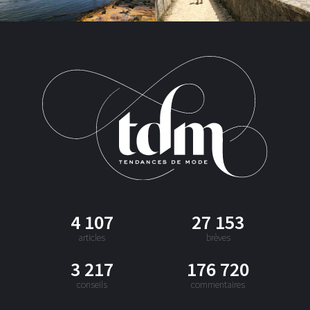
4 107
27 153
articles
brèves
3 217
176 720
conseils
commentaires