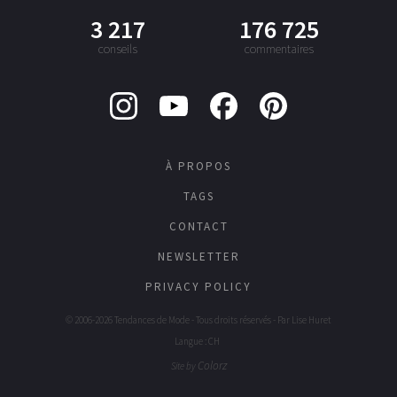
3 217
176 725
conseils
commentaires
À PROPOS
TAGS
CONTACT
NEWSLETTER
PRIVACY POLICY
© 2006-2026 Tendances de Mode - Tous droits réservés - Par
Lise Huret
Langue : CH
Colorz
Site by