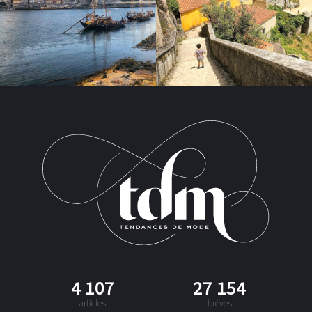
4 107
27 154
articles
brèves