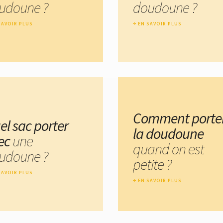
udoune ?
doudoune ?
SAVOIR PLUS
EN SAVOIR PLUS
Comment porte
el sac porter
la doudoune
ec
une
quand on est
udoune ?
petite ?
SAVOIR PLUS
EN SAVOIR PLUS