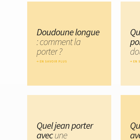
Doudoune longue
Qu
: comment la
po
porter ?
do
EN SAVOIR PLUS
EN 
Quel jean porter
Qu
avec
une
av