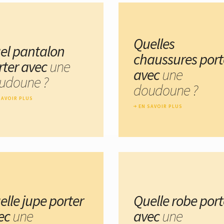
Quelles
el pantalon
chaussures port
rter avec
une
avec
une
udoune ?
doudoune ?
SAVOIR PLUS
EN SAVOIR PLUS
elle jupe porter
Quelle robe port
ec
une
avec
une