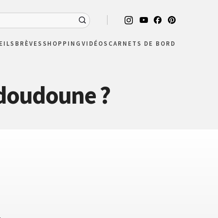
EILS
BRÈVES
SHOPPING
VIDÉOS
CARNETS DE BORD
 doudoune ?