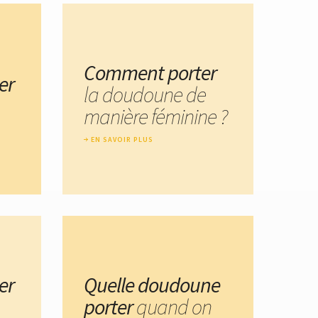
Comment porter
er
la doudoune de
manière féminine ?
EN SAVOIR PLUS
er
Quelle doudoune
porter
quand on