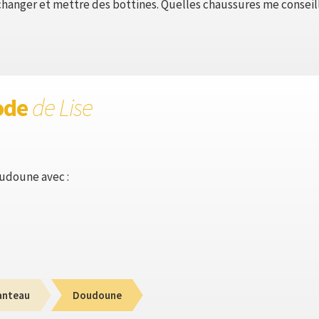
 changer et mettre des bottines. Quelles chaussures me conseil
ode
de Lise
oudoune avec :
anteau
Doudoune