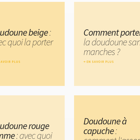
udoune beige
:
Comment porte
c quoi la porter
la doudoune sa
manches ?
SAVOIR PLUS
EN SAVOIR PLUS
Doudoune à
udoune rouge
capuche
:
mme
: avec quoi