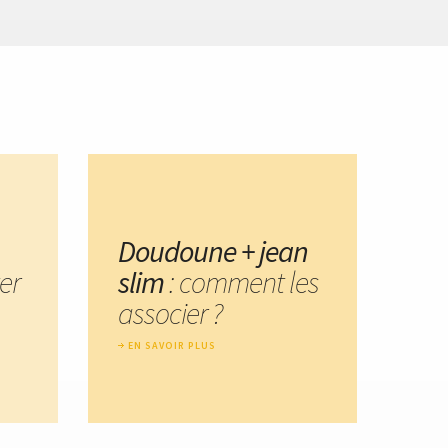
Doudoune + jean
er
slim
: comment les
associer ?
EN SAVOIR PLUS