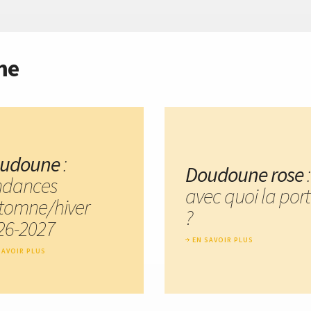
me
udoune
:
Doudoune rose
:
ndances
avec quoi la port
tomne/hiver
?
26-2027
EN SAVOIR PLUS
SAVOIR PLUS