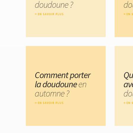
doudoune ?
do
EN SAVOIR PLUS
EN 
Comment porter
Qu
la doudoune
en
av
automne ?
do
EN SAVOIR PLUS
EN 