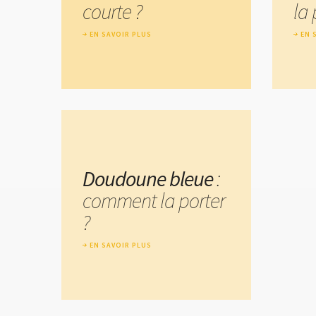
courte ?
la 
EN SAVOIR PLUS
EN 
Doudoune bleue
:
comment la porter
?
EN SAVOIR PLUS