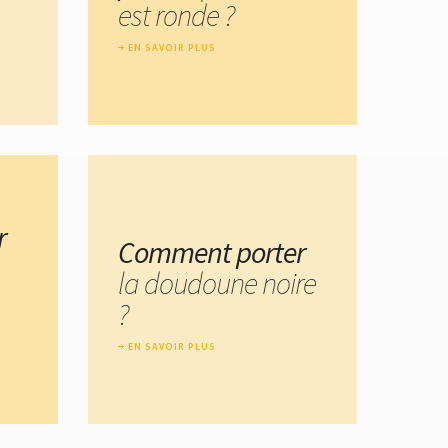
est ronde ?
EN SAVOIR PLUS
r
Comment porter
la doudoune noire
?
EN SAVOIR PLUS