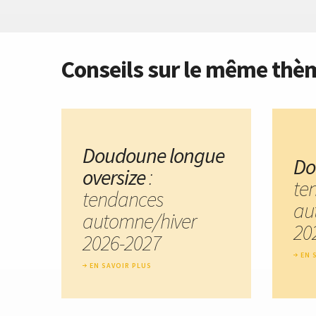
Conseils sur le même thè
Doudoune longue
Do
oversize
:
te
tendances
au
automne/hiver
20
2026-2027
EN 
EN SAVOIR PLUS