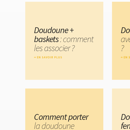
Doudoune +
Do
baskets
: comment
ave
les associer ?
?
EN SAVOIR PLUS
EN 
Comment porter
Do
la doudoune
fe