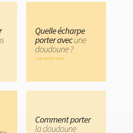
r
Quelle écharpe
ns
porter avec
une
doudoune ?
EN SAVOIR PLUS
Comment porter
la doudoune