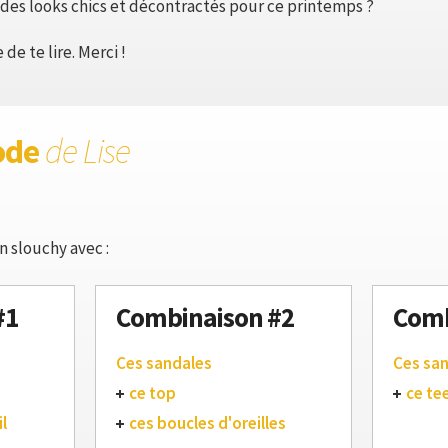
des looks chics et décontractés pour ce printemps ?
de te lire. Merci !
ode
de Lise
n slouchy avec :
#1
Combinaison #2
Comb
Ces sandales
Ces sa
ce top
ce te
l
ces boucles d'oreilles