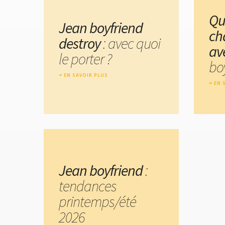
Qu
Jean boyfriend
ch
destroy
: avec quoi
av
le porter ?
boy
EN SAVOIR PLUS
EN 
Jean boyfriend
:
tendances
printemps/été
2026