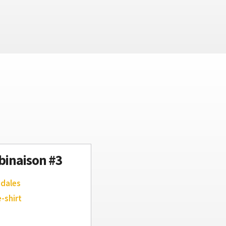
inaison #3
ndales
e-shirt