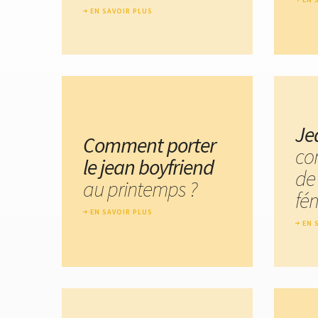
EN SAVOIR PLUS
Je
Comment porter
co
le jean boyfriend
de
au printemps ?
fé
EN SAVOIR PLUS
EN 