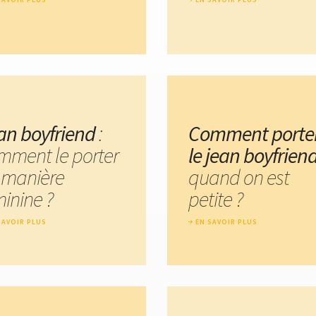
an boyfriend
:
Comment porte
mment le porter
le jean boyfrien
 manière
quand on est
minine ?
petite ?
SAVOIR PLUS
EN SAVOIR PLUS