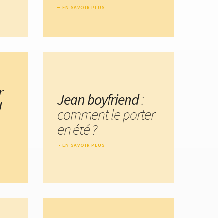
EN SAVOIR PLUS
r
Jean boyfriend
:
d
comment le porter
en été ?
EN SAVOIR PLUS