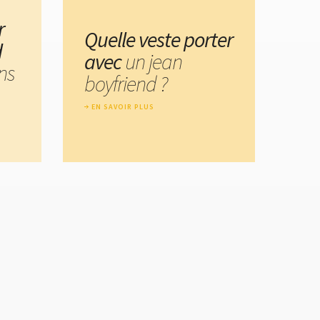
r
Quelle veste porter
d
avec
un jean
ns
boyfriend ?
EN SAVOIR PLUS