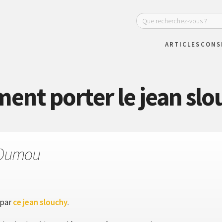
ARTICLES
CONS
nt porter le jean slo
Oumou
 par
ce jean slouchy
.