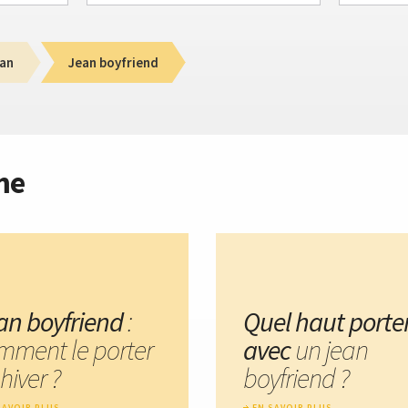
an
Jean boyfriend
me
an boyfriend
:
Quel haut porte
mment le porter
avec
un jean
hiver ?
boyfriend ?
SAVOIR PLUS
EN SAVOIR PLUS