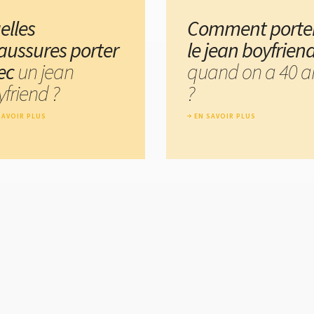
elles
Comment porte
aussures porter
le jean boyfrien
ec
un jean
quand on a 40 a
friend ?
?
SAVOIR PLUS
EN SAVOIR PLUS