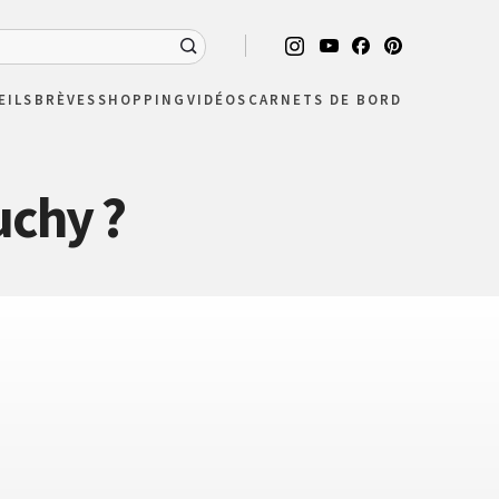
EILS
BRÈVES
SHOPPING
VIDÉOS
CARNETS DE BORD
uchy ?