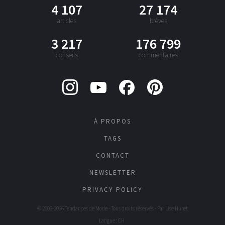
4 107
27 174
articles
brèves
3 217
176 799
conseils
commentaires
À PROPOS
TAGS
CONTACT
NEWSLETTER
PRIVACY POLICY
© 2006-2026 Tendances de Mode - Tous droits réservés - Par
Lise Huret
Langue : CH