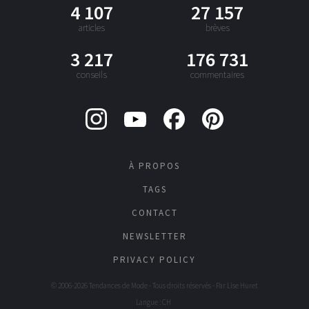
4 107
27 157
articles
brèves
3 217
176 731
conseils
commentaires
À PROPOS
TAGS
CONTACT
NEWSLETTER
PRIVACY POLICY
© 2006-2026 Tendances de Mode - Tous droits réservés - Par
Lise Huret
Langue : CH