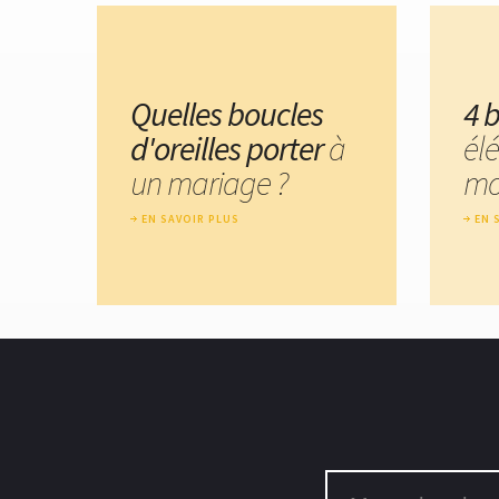
Quelles boucles
4 b
d'oreilles porter
à
él
un mariage ?
mo
EN SAVOIR PLUS
EN 