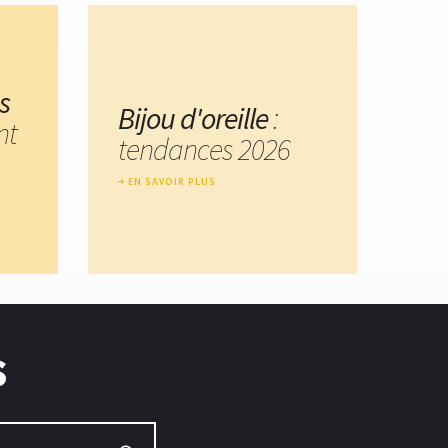
s
Bijou d'oreille
:
nt
tendances 2026
EN SAVOIR PLUS
s