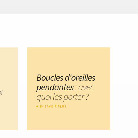
Boucles d'oreilles
pendantes
: avec
x
quoi les porter ?
EN SAVOIR PLUS