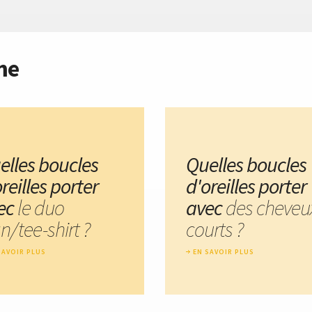
me
elles boucles
Quelles boucles
reilles porter
d'oreilles porter
ec
le duo
avec
des cheveu
n/tee-shirt ?
courts ?
SAVOIR PLUS
EN SAVOIR PLUS