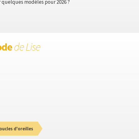
r quelques modèles pour 2026 ?
ode
de Lise
oucles d'oreilles