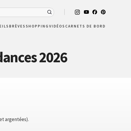
EILS
BRÈVES
SHOPPING
VIDÉOS
CARNETS DE BORD
ndances 2026
et argentées).