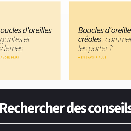
oucles d'oreilles
Boucles d'oreille
égantes et
créoles
: comme
dernes
les porter ?
SAVOIR PLUS
EN SAVOIR PLUS
Rechercher des conseil