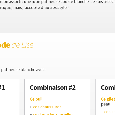
 on assortit une jupe patineuse courte blanche. Je suis assez 
tique, mais j'accepte d'autres style !
ode
de Lise
 patineuse blanche avec :
#1
Combinaison #2
Comb
Ce pull
Ce gile
peau
ces chaussures
ces s
ces boucles d'oreilles