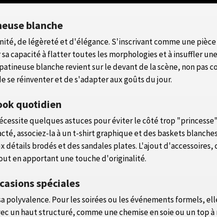
neuse blanche
nité, de légèreté et d'élégance. S'inscrivant comme une pièc
r sa capacité à flatter toutes les morphologies et à insuffler u
e patineuse blanche revient sur le devant de la scène, non pa
se réinventer et de s'adapter aux goûts du jour.
ook quotidien
essite quelques astuces pour éviter le côté trop "princesse". 
té, associez-la à un t-shirt graphique et des baskets blanches
détails brodés et des sandales plates. L'ajout d'accessoires,
out en apportant une touche d'originalité.
ccasions spéciales
 sa polyvalence. Pour les soirées ou les événements formels, e
 avec un haut structuré, comme une chemise en soie ou un top 