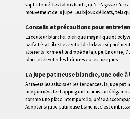
sophistiqué. Les talons hauts, qu'il s'agisse d'es
mouvement de la jupe. Les bijoux délicats, tels qu
Conseils et précautions pour entreten
La couleur blanche, bien que magnifique et polyval
parfait état, il est essentiel de la laver séparéme
altérer la forme et le drapé de la jupe. En outre, 
blanc et à éviter les brûlures ou les marques.
La jupe patineuse blanche, une ode à
A travers les saisons et les tendances, la jupe p
une journée de shopping entre amis, ou élégamment 
comme une pièce intemporelle, prête à accompagne
Adopter la jupe patineuse blanche, c'est embras