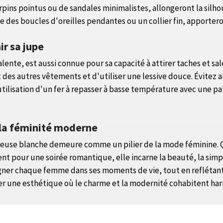
carpins pointus ou de sandales minimalistes, allongeront la silh
e des boucles d'oreilles pendantes ou un collier fin, apportero
ir sa jupe
ente, est aussi connue pour sa capacité à attirer taches et sa
nt des autres vêtements et d'utiliser une lessive douce. Évitez
l'utilisation d'un fer à repasser à basse température avec une p
 la féminité moderne
atineuse blanche demeure comme un pilier de la mode féminine.
pour une soirée romantique, elle incarne la beauté, la simplici
r chaque femme dans ses moments de vie, tout en reflétant s
ser une esthétique où le charme et la modernité cohabitent h