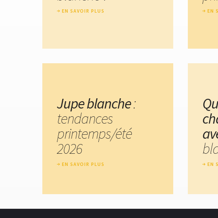
EN SAVOIR PLUS
EN 
Jupe blanche
:
Qu
tendances
ch
printemps/été
av
2026
bl
EN SAVOIR PLUS
EN 