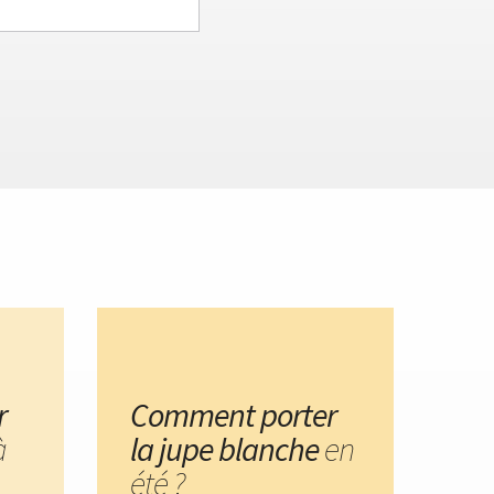
r
Comment porter
à
la jupe blanche
en
été ?