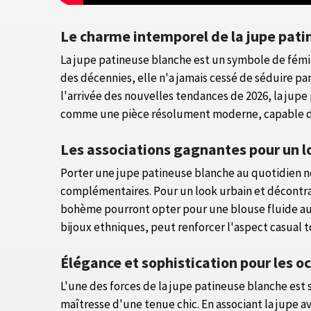
Le charme intemporel de la jupe pati
La jupe patineuse blanche est un symbole de fémi
des décennies, elle n'a jamais cessé de séduire pa
l'arrivée des nouvelles tendances de 2026, la jup
comme une pièce résolument moderne, capable de 
Les associations gagnantes pour un l
Porter une jupe patineuse blanche au quotidien néc
complémentaires. Pour un look urbain et décontrac
bohème pourront opter pour une blouse fluide aux 
bijoux ethniques, peut renforcer l'aspect casual t
Élégance et sophistication pour les o
L'une des forces de la jupe patineuse blanche est
maîtresse d'une tenue chic. En associant la jupe