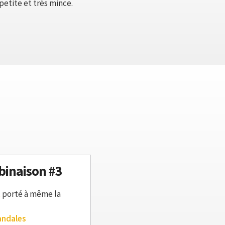
petite et très mince.
inaison #3
t
porté à même la
andales