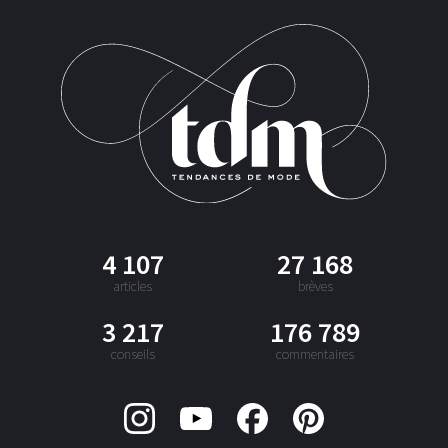
4 107
27 168
articles
brèves
3 217
176 789
conseils
commentaires