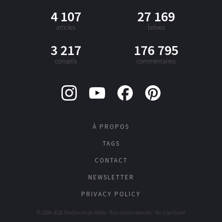
4 107
27 169
articles
brèves
3 217
176 795
conseils
commentaires
À PROPOS
TAGS
CONTACT
NEWSLETTER
PRIVACY POLICY
© 2006-2026 Tendances de Mode - Tous droits réservés - Par
Lise Huret