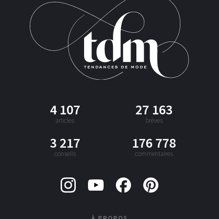
4 107
27 163
articles
brèves
3 217
176 778
conseils
commentaires
À PROPOS