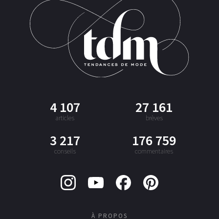
4 107
27 161
articles
brèves
3 217
176 759
conseils
commentaires
À PROPOS