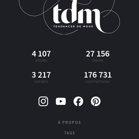
4 107
27 156
articles
brèves
3 217
176 731
conseils
commentaires
À PROPOS
TAGS