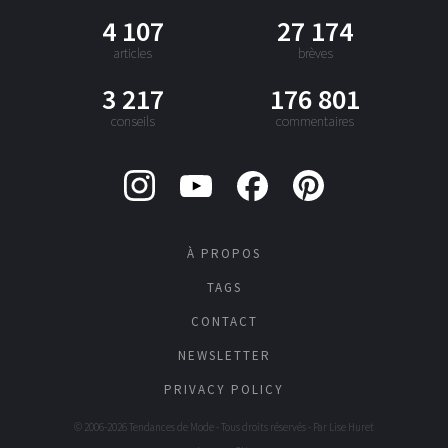
4 107
27 174
articles
brèves
3 217
176 801
conseils
commentaires
À PROPOS
TAGS
CONTACT
NEWSLETTER
PRIVACY POLICY
© 2006-2026 Tendances de Mode - Tous droits réservés - Par
Lise Huret