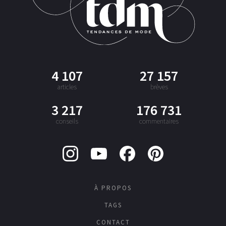
4 107
27 157
articles
brèves
3 217
176 731
conseils
commentaires
À PROPOS
TAGS
CONTACT