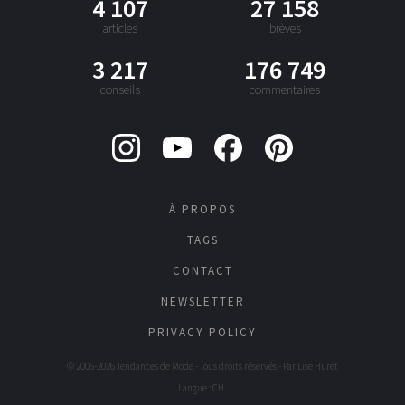
4 107
27 158
articles
brèves
3 217
176 749
conseils
commentaires
À PROPOS
TAGS
CONTACT
NEWSLETTER
PRIVACY POLICY
© 2006-2026 Tendances de Mode - Tous droits réservés - Par
Lise Huret
Langue : CH