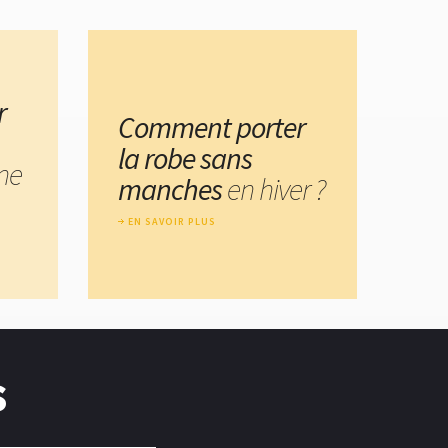
r
Comment porter
la robe sans
ne
manches
en hiver ?
EN SAVOIR PLUS
s