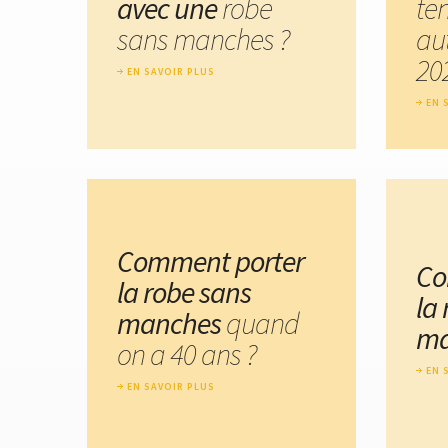
avec une
robe
te
sans manches ?
au
20
EN SAVOIR PLUS
EN 
Comment porter
Co
la robe sans
la
manches
quand
ma
on a 40 ans ?
EN 
EN SAVOIR PLUS