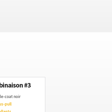
inaison #3
le-coat noir
us-pull
ollants