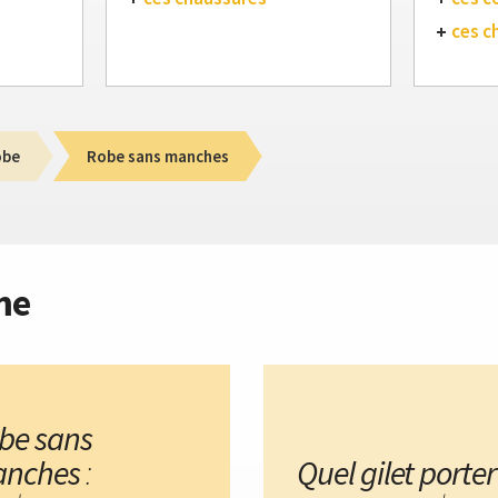
ces c
obe
Robe sans manches
me
be sans
nches
:
Quel gilet porter