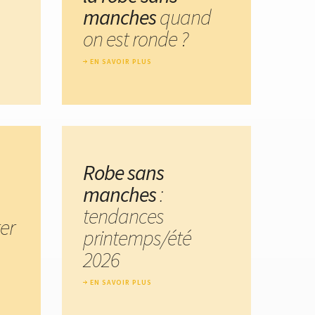
manches
quand
on est ronde ?
EN SAVOIR PLUS
Robe sans
manches
:
tendances
er
printemps/été
2026
EN SAVOIR PLUS