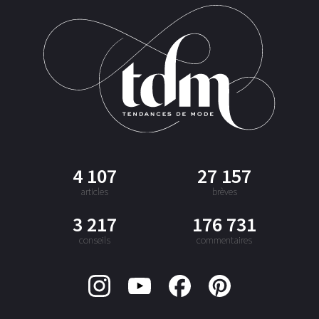
4 107
27 157
articles
brèves
3 217
176 731
conseils
commentaires