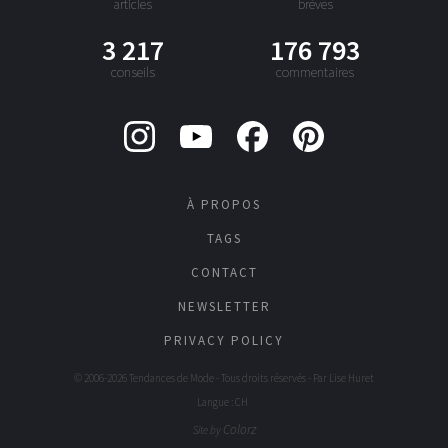
articles
brèves
3 217
176 793
conseils
commentaires
À PROPOS
TAGS
CONTACT
NEWSLETTER
PRIVACY POLICY
© 2006-2026 Tendances de Mode - Tous droits réservés - Par
Lise Huret
Langue : CH
Colorz
Site by