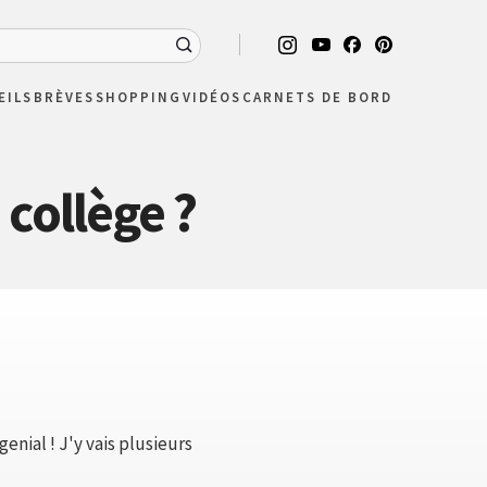
EILS
BRÈVES
SHOPPING
VIDÉOS
CARNETS DE BORD
collège ?
enial ! J'y vais plusieurs