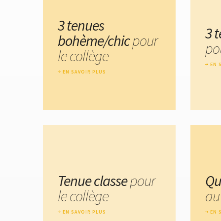
3 tenues
3 
bohème/chic
pour
pou
le collège
EN 
EN SAVOIR PLUS
Tenue classe
pour
Qu
le collège
au 
EN SAVOIR PLUS
EN 