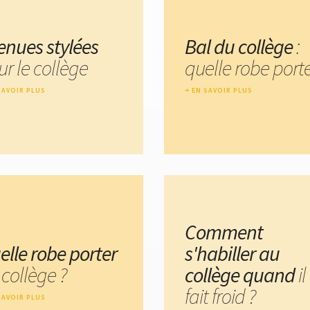
tenues stylées
Bal du collège
:
r le collège
quelle robe porte
SAVOIR PLUS
EN SAVOIR PLUS
Comment
elle robe porter
s'habiller au
collège ?
collège quand
il
fait froid ?
SAVOIR PLUS