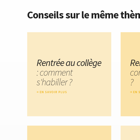
Conseils sur le même thè
Rentrée au collège
Re
: comment
co
s'habiller ?
?
EN SAVOIR PLUS
EN 