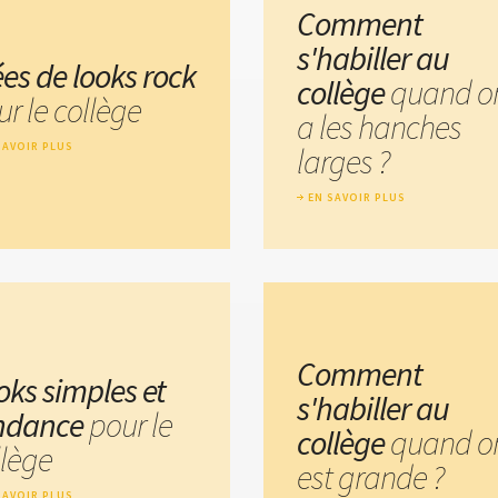
Comment
s'habiller au
ées de looks rock
collège
quand o
r le collège
a les hanches
SAVOIR PLUS
larges ?
EN SAVOIR PLUS
Comment
oks simples et
s'habiller au
ndance
pour le
collège
quand o
llège
est grande ?
SAVOIR PLUS