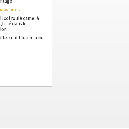
intage
haussures
ll col roulé camel à
glissé dans le
lon
ffle-coat bleu marine