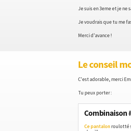
Je suis en 3eme et je ne 
Je voudrais que tu me fas
Merci d'avance !
Le conseil m
C'est adorable, merci Em
Tu peux porter :
Combinaison 
Ce pantalon
roulotté 