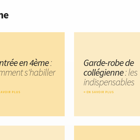
me
ntrée en 4ème
:
Garde-robe de
mment s'habiller
collégienne
: les
indispensables
SAVOIR PLUS
EN SAVOIR PLUS