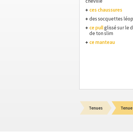
cheville
ces chaussures
des socquettes léo
ce pull
glissé sur le 
de ton slim
ce manteau
Tenues
Tenue