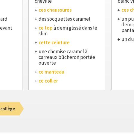
cheville
blanc v
ces chaussures
ces c
pard
des socquettes caramel
un pu
demi 
devant
ce top
à demi glissé dans le
panta
slim
un du
cette ceinture
une chemise caramel à
carreaux bûcheron portée
ouverte
ce manteau
ce collier
 collège