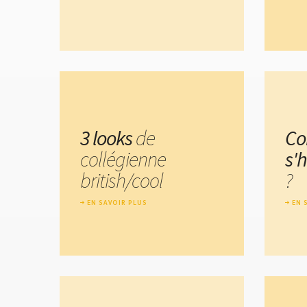
3 looks
de
Co
collégienne
s'
british/cool
?
EN SAVOIR PLUS
EN 