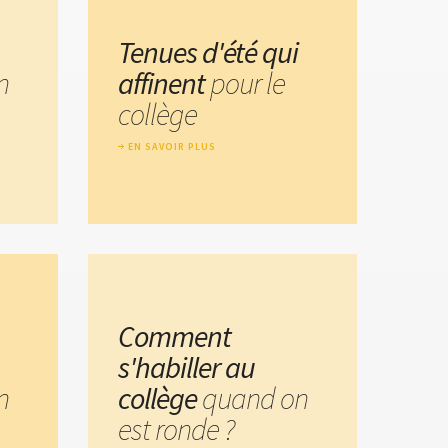
Tenues d'été qui
n
affinent
pour le
collège
EN SAVOIR PLUS
Comment
s'habiller au
n
collège
quand on
est ronde ?