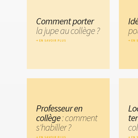
Comment porter
Id
la jupe au collège ?
pou
EN SAVOIR PLUS
EN 
Professeur en
Lo
collège
: comment
te
s'habiller ?
co
EN SAVOIR PLUS
EN 