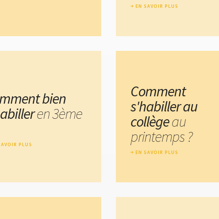
EN SAVOIR PLUS
Comment
mment bien
s'habiller au
habiller
en 3ème
collège
au
printemps ?
SAVOIR PLUS
EN SAVOIR PLUS