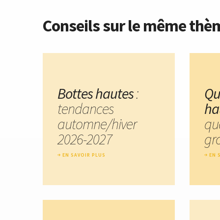
Conseils sur le même thè
Bottes hautes
:
Qu
tendances
ha
automne/hiver
qu
2026-2027
gro
EN SAVOIR PLUS
EN 