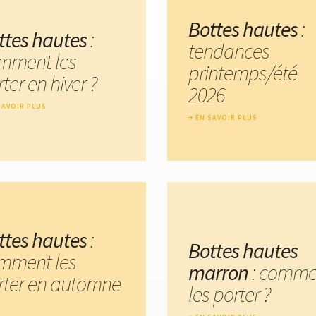
Bottes hautes
:
ttes hautes
:
tendances
mment les
printemps/été
ter en hiver ?
2026
SAVOIR PLUS
EN SAVOIR PLUS
ttes hautes
:
Bottes hautes
mment les
marron
: comme
rter en automne
les porter ?