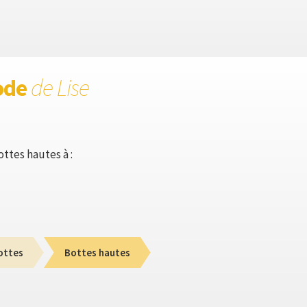
ode
de Lise
ottes hautes à :
ottes
Bottes hautes