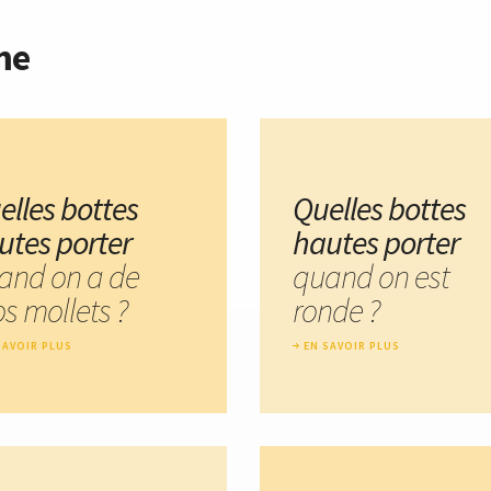
me
elles bottes
Quelles bottes
utes porter
hautes porter
and on a de
quand on est
s mollets ?
ronde ?
SAVOIR PLUS
EN SAVOIR PLUS