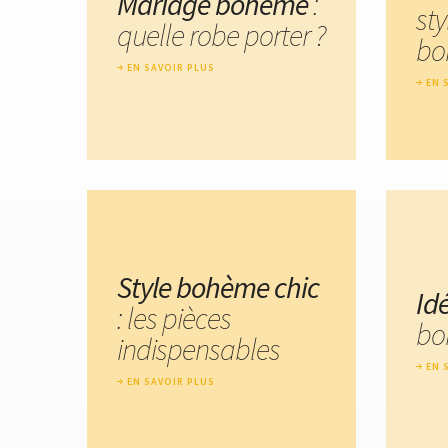
Mariage bohème
:
sty
quelle robe porter ?
bo
EN SAVOIR PLUS
EN 
Style bohème chic
Id
: les pièces
bo
indispensables
EN 
EN SAVOIR PLUS