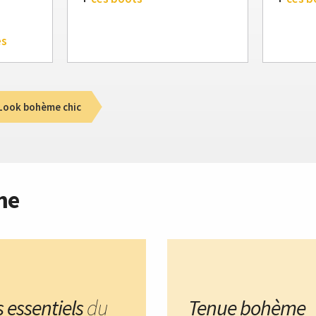
es
Look bohème chic
me
s essentiels
du
Tenue bohème