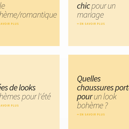
le
chic
pour un
hème/romantique
mariage
SAVOIR PLUS
EN SAVOIR PLUS
Quelles
ées de looks
chaussures port
hèmes pour l'été
pour
un look
bohème ?
SAVOIR PLUS
EN SAVOIR PLUS