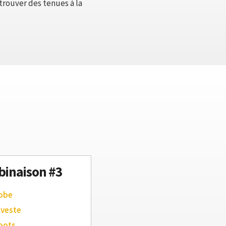
trouver des tenues à la
inaison #3
robe
 veste
oots