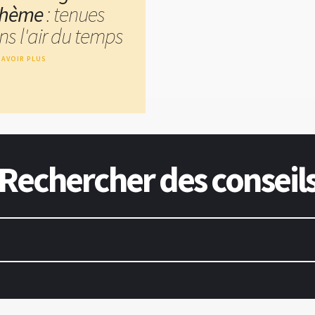
hème
: tenues
ns l'air du temps
SAVOIR PLUS
Rechercher des conseil