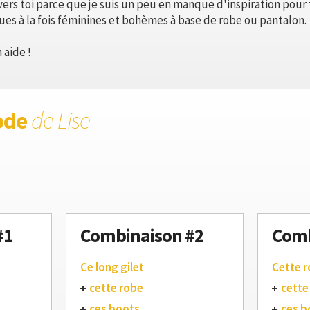
ers toi parce que je suis un peu en manque d'inspiration pour 
ues à la fois féminines et bohèmes à base de robe ou pantalon.
 aide !
ode
de Lise
#1
Combinaison #2
Comb
Ce long gilet
Cette 
cette robe
cette
ces boots
ces b