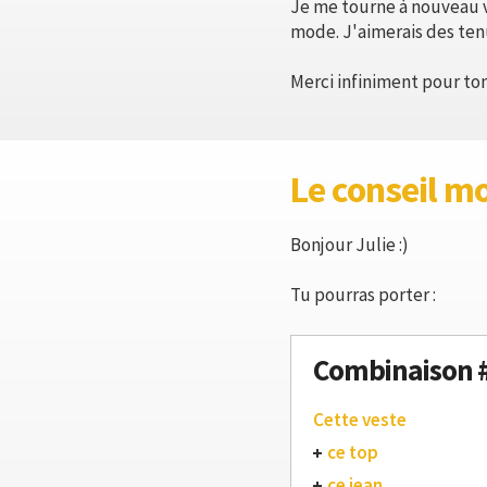
Je me tourne à nouveau v
mode. J'aimerais des ten
Merci infiniment pour ton
Le conseil m
Bonjour Julie :)
Tu pourras porter :
Combinaison 
Cette veste
ce top
ce jean