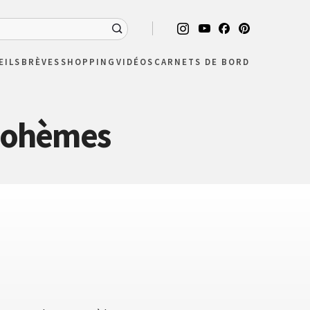
EILS
BRÈVES
SHOPPING
VIDÉOS
CARNETS DE BORD
 bohèmes