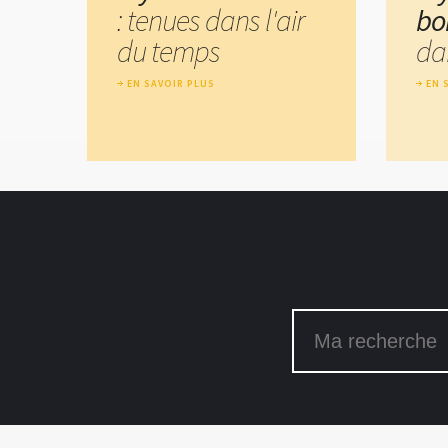
: tenues dans l'air
bo
du temps
da
EN SAVOIR PLUS
EN 