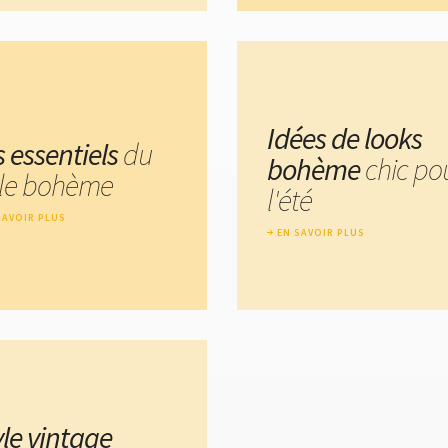
Idées de looks
s essentiels
du
bohème
chic po
yle bohème
l'été
SAVOIR PLUS
EN SAVOIR PLUS
yle vintage