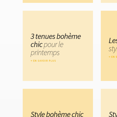
3 tenues bohème
Le
chic
pour le
st
printemps
EN 
EN SAVOIR PLUS
Style bohème chic
St