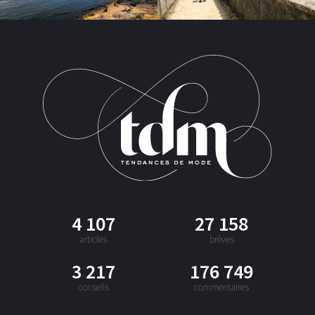
4 107
27 158
articles
brèves
3 217
176 749
conseils
commentaires