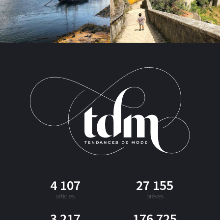
4 107
27 155
articles
brèves
3 217
176 725