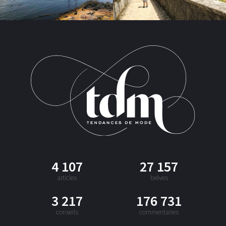
4 107
27 157
articles
brèves
3 217
176 731
conseils
commentaires