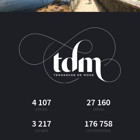
4 107
27 160
articles
brèves
3 217
176 758
conseils
commentaires