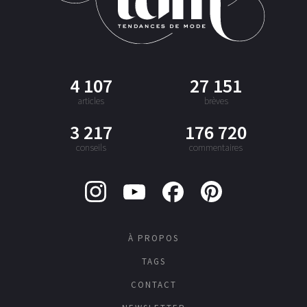
4 107
27 151
articles
brèves
3 217
176 720
conseils
commentaires
À PROPOS
TAGS
CONTACT