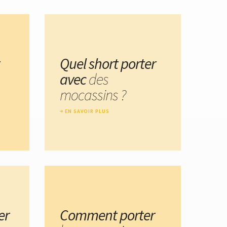
Quel short porter
avec
des
mocassins ?
EN SAVOIR PLUS
er
Comment porter