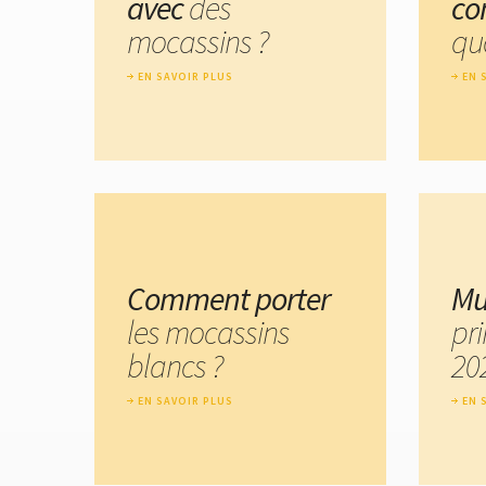
avec
des
co
mocassins ?
quo
EN SAVOIR PLUS
EN 
Comment porter
Mu
les mocassins
pr
blancs ?
20
EN SAVOIR PLUS
EN 