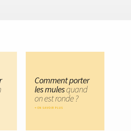
r
Comment porter
n
les mules
quand
on est ronde ?
EN SAVOIR PLUS