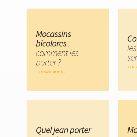
Mocassins
Co
bicolores
:
le
comment les
se
porter ?
EN 
EN SAVOIR PLUS
Quel jean porter
Mo