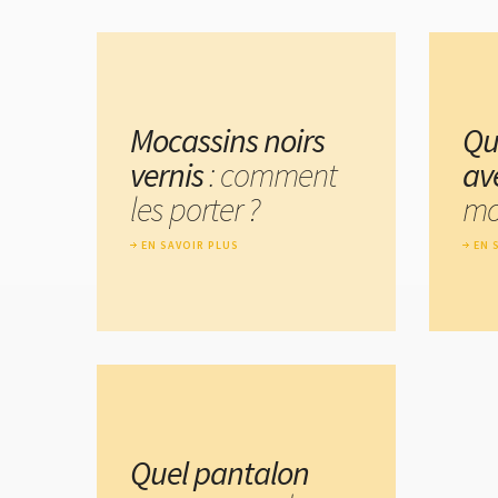
Mocassins noirs
Qu
vernis
: comment
av
les porter ?
mo
EN SAVOIR PLUS
EN 
Quel pantalon