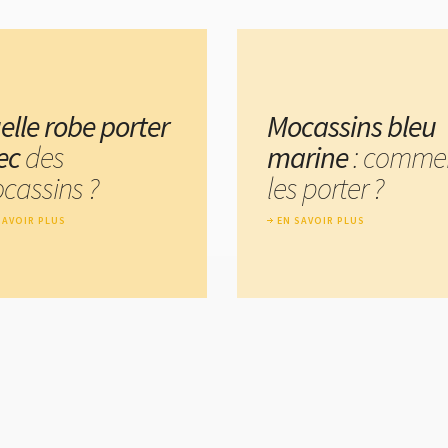
elle robe porter
Mocassins bleu
ec
des
marine
: comme
cassins ?
les porter ?
SAVOIR PLUS
EN SAVOIR PLUS