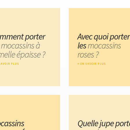
mment porter
Avec quoi porter
s mocassins à
les
mocassins
melle épaisse ?
roses ?
SAVOIR PLUS
EN SAVOIR PLUS
cassins
Quelle jupe port