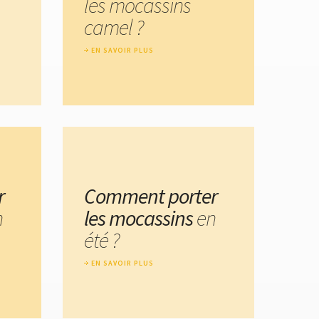
les mocassins
camel ?
EN SAVOIR PLUS
r
Comment porter
n
les mocassins
en
été ?
EN SAVOIR PLUS