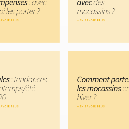
mpensés
: avec
avec
des
i les porter ?
mocassins ?
SAVOIR PLUS
EN SAVOIR PLUS
les
: tendances
Comment porte
intemps/été
les mocassins
e
26
hiver ?
SAVOIR PLUS
EN SAVOIR PLUS