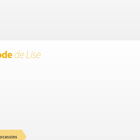
ode
de Lise
ocassins