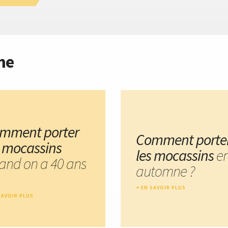
me
mment porter
Comment porte
s mocassins
les mocassins
e
and on a 40 ans
automne ?
EN SAVOIR PLUS
SAVOIR PLUS