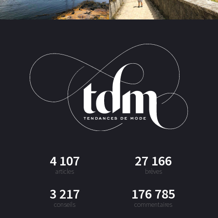
4 107
27 166
articles
brèves
3 217
176 785
conseils
commentaires