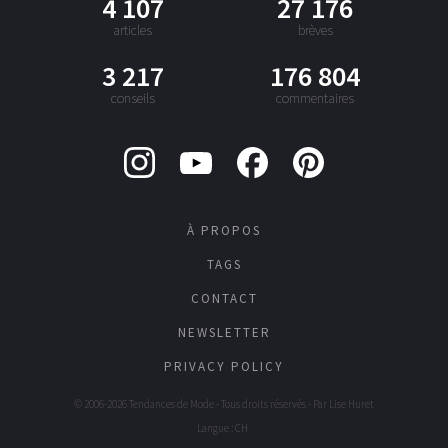
4 107
27 176
articles
brèves
3 217
176 804
conseils
commentaires
À PROPOS
TAGS
CONTACT
NEWSLETTER
PRIVACY POLICY
© 2006-2026 Tendances de Mode - Tous droits réservés - Par
Lise Huret
Langue : CH