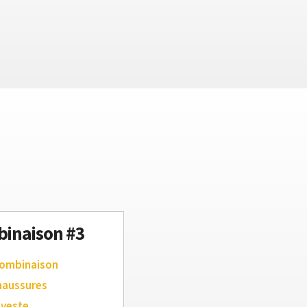
inaison #3
combinaison
haussures
 veste