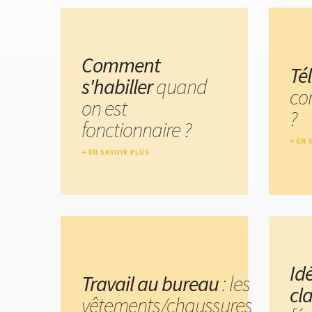
Comment
Tél
s'habiller
quand
co
on est
?
fonctionnaire ?
EN 
EN SAVOIR PLUS
Id
Travail au bureau
: les
cla
vêtements/chaussures