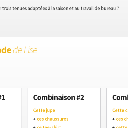
trois tenues adaptées à la saison et au travail de bureau ?
ode
de Lise
#1
Combinaison #2
Comb
Cette jupe
Cette 
ces chaussures
ces c
ce tee-shirt
cette