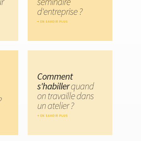
ur
séminaire
d'entreprise ?
EN SAVOIR PLUS
Comment
s'habiller
quand
on travaille dans
?
un atelier ?
EN SAVOIR PLUS