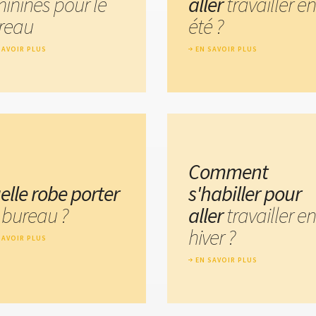
minines pour le
aller
travailler en
reau
été ?
SAVOIR PLUS
EN SAVOIR PLUS
Comment
elle robe porter
s'habiller pour
 bureau ?
aller
travailler en
hiver ?
SAVOIR PLUS
EN SAVOIR PLUS