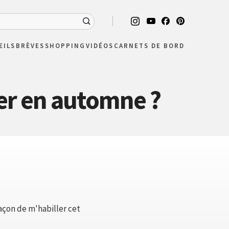
EILS
BRÈVES
SHOPPING
VIDÉOS
CARNETS DE BORD
ler en automne ?
façon de m'habiller cet