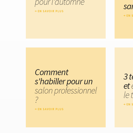
pour l'automne
sa
EN SAVOIR PLUS
EN 
Comment
3 
s'habiller pour un
et
salon professionnel
le 
?
EN 
EN SAVOIR PLUS