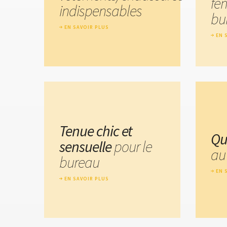
fé
indispensables
bu
EN SAVOIR PLUS
EN 
Tenue chic et
Qu
sensuelle
pour le
au
bureau
EN 
EN SAVOIR PLUS