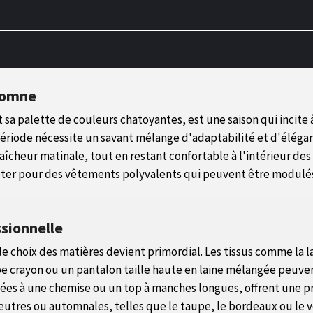
utomne
a palette de couleurs chatoyantes, est une saison qui incite à la
période nécessite un savant mélange d'adaptabilité et d'élégan
raîcheur matinale, tout en restant confortable à l'intérieur de
d'opter pour des vêtements polyvalents qui peuvent être modulé
sionnelle
 choix des matières devient primordial. Les tissus comme la la
upe crayon ou un pantalon taille haute en laine mélangée peuve
nées à une chemise ou un top à manches longues, offrent une pr
 neutres ou automnales, telles que le taupe, le bordeaux ou le 