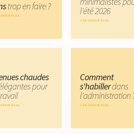
minimalistes po
ns
trop en faire ?
l'été 2026
SAVOIR PLUS
EN SAVOIR PLUS
tenues chaudes
Comment
élégantes pour
s'habiller
dans
travail
l'administration 
SAVOIR PLUS
EN SAVOIR PLUS