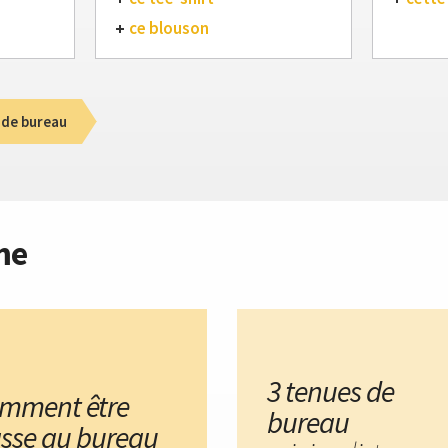
ce blouson
 de bureau
me
3 tenues de
mment être
bureau
asse au bureau