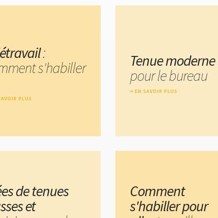
étravail
:
Tenue moderne
mment s'habiller
pour le bureau
EN SAVOIR PLUS
SAVOIR PLUS
ées de tenues
Comment
sses et
s'habiller pour