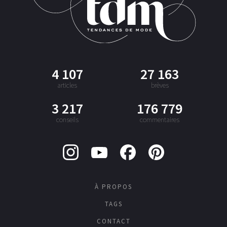
4 107
27 163
articles
brèves
3 217
176 779
conseils
commentaires
À PROPOS
TAGS
CONTACT