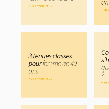
an
EN SAVOIR PLUS
EN 
C
3 tenues classes
s'h
pour
femme de 40
qu
ans
?
EN SAVOIR PLUS
EN 