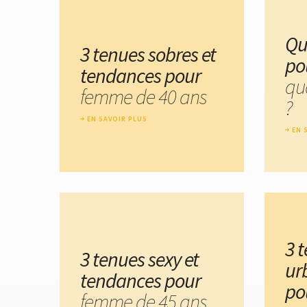
Qu
3 tenues sobres et
po
tendances pour
qu
femme de 40 ans
?
EN SAVOIR PLUS
EN 
3 
3 tenues sexy et
ur
tendances pour
po
femme de 45 ans