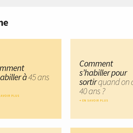
me
Comment
omment
s’habiller pour
abiller à
45 ans
sortir
quand on 
40 ans ?
SAVOIR PLUS
EN SAVOIR PLUS