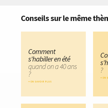
Conseils sur le même thè
Comment
C
s'habiller en été
s'h
quand on a 40 ans
?
?
EN 
EN SAVOIR PLUS