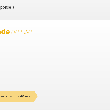
ponse :)
ode
de Lise
Look femme 40 ans