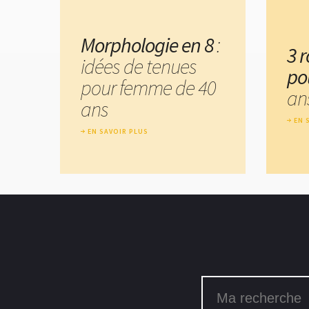
Morphologie en 8
:
3 r
idées de tenues
po
pour femme de 40
an
ans
EN 
EN SAVOIR PLUS