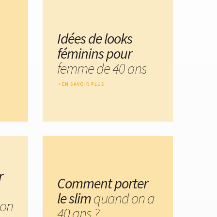
Idées de looks
féminins pour
femme de 40 ans
EN SAVOIR PLUS
r
Comment porter
le slim
quand on a
 on
40 ans ?