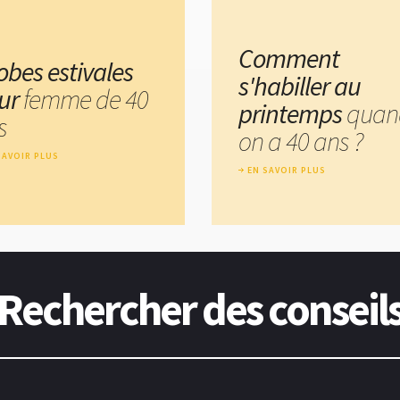
Comment
obes estivales
s'habiller au
ur
femme de 40
printemps
quan
s
on a 40 ans ?
SAVOIR PLUS
EN SAVOIR PLUS
Rechercher des conseil