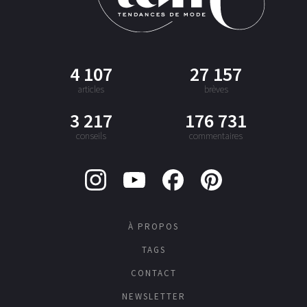
4 107
27 157
articles
brèves
3 217
176 731
conseils
commentaires
À PROPOS
TAGS
CONTACT
NEWSLETTER