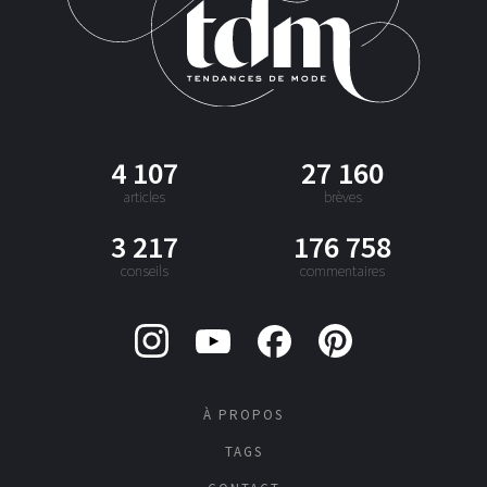
4 107
27 160
articles
brèves
3 217
176 758
conseils
commentaires
À PROPOS
TAGS