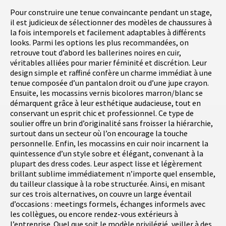
Pour construire une tenue convaincante pendant un stage,
il est judicieux de sélectionner des modèles de chaussures à
la fois intemporels et facilement adaptables à différents
looks. Parmi les options les plus recommandées, on
retrouve tout d’abord les ballerines noires en cuir,
véritables alliées pour marier féminité et discrétion. Leur
design simple et raffiné confère un charme immédiat à une
tenue composée d’un pantalon droit ou d’une jupe crayon.
Ensuite, les mocassins vernis bicolores marron/blanc se
démarquent grâce à leur esthétique audacieuse, tout en
conservant un esprit chic et professionnel. Ce type de
soulier offre un brin d’originalité sans froisser la hiérarchie,
surtout dans un secteur où l’on encourage la touche
personnelle. Enfin, les mocassins en cuir noir incarnent la
quintessence d’un style sobre et élégant, convenant à la
plupart des dress codes. Leur aspect lisse et légèrement
brillant sublime immédiatement n’importe quel ensemble,
du tailleur classique à la robe structurée. Ainsi, en misant
sur ces trois alternatives, on couvre un large éventail
d’occasions : meetings formels, échanges informels avec
les collègues, ou encore rendez-vous extérieurs à
l’entreprise. Quel que soit le modèle privilégié, veiller à des