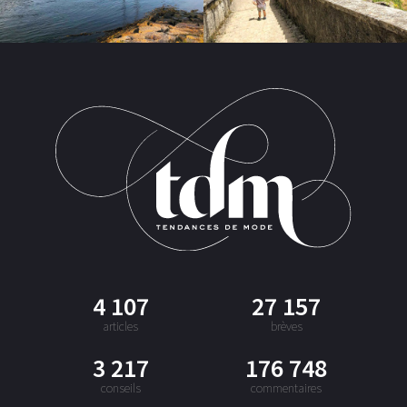
4 107
27 157
articles
brèves
3 217
176 748
conseils
commentaires