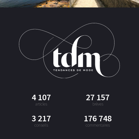
4 107
27 157
articles
brèves
3 217
176 748
conseils
commentaires